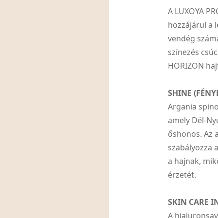
A LUXOYA PR
hozzájárul a 
vendég számár
színezés csú
HORIZON hajf
SHINE (FÉNY
Argania spino
amely Dél-Ny
őshonos. Az a
szabályozza a
a hajnak, mik
érzetét.
SKIN CARE I
A hialuronsav