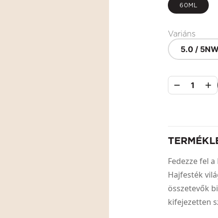
60ML
Variáns
5.0 / 5N
1
TERMÉKL
Fedezze fel
Hajfesték vil
összetevők biz
kifejezetten