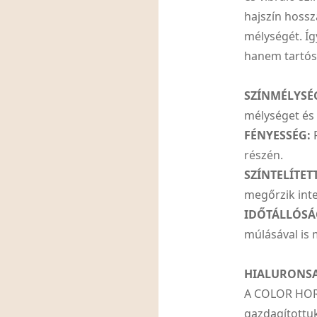
hajszín hossz
mélységét. Íg
hanem tartós
SZÍNMÉLYSÉ
mélységet és
FÉNYESSÉG:
R
részén.
SZÍNTELÍTET
megőrzik inte
IDŐTÁLLÓSÁ
múlásával is 
HIALURONS
A COLOR HORI
gazdagítottuk