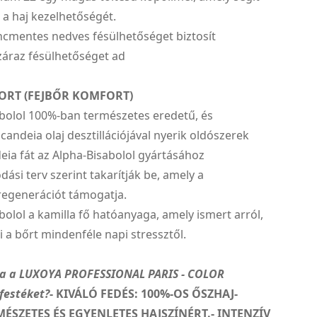
 a haj kezelhetőségét.
ncmentes nedves fésülhetőséget biztosít
záraz fésülhetőséget ad
ORT (FEJBŐR KOMFORT)
abolol 100%-ban természetes eredetű, és
 candeia olaj desztillációjával nyerik oldószerek
deia fát az Alpha-Bisabolol gyártásához
ási terv szerint takarítják be, amely a
regenerációt támogatja.
bolol a kamilla fő hatóanyaga, amely ismert arról,
a bőrt mindenféle napi stressztől.
za a LUXOYA PROFESSIONAL PARIS - COLOR
festéket?
- KIVÁLÓ FEDÉS: 100%-OS ŐSZHAJ-
MÉSZETES ÉS EGYENLETES HAJSZÍNÉRT.- INTENZÍV