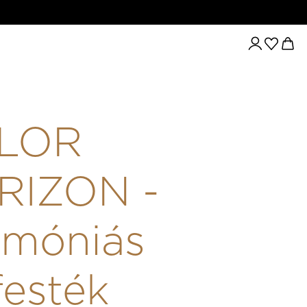
 5.0/5NW 60ML
LOR
RIZON -
móniás
festék