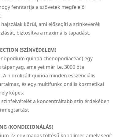
 hogy fenntartja a szövetek megfelelő
t.
 hajszálak körül, ami elősegíti a színkeverék
szlását, biztosítva a maximális tapadást.
ECTION (SZÍNVÉDELEM)
enopodium quinoa chenopodiaceae) egy
tápanyag, amelyet már i.e. 3000 óta
 A hidrolizált quinoa minden esszenciális
rtalmaz, és egy multifunkcionális kozmetikai
mely képes:
aj színfelvételét a koncentráltabb szín érdekében
zínmegtartást
NG (KONDICIONÁLÁS)
ium 22 egy magas töltésű kopolimer, amely segít