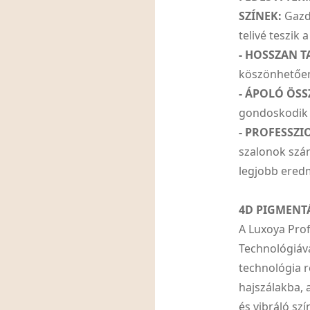
SZÍNEK:
Gazda
telivé teszik a
- HOSSZAN T
köszönhetően 
- ÁPOLÓ ÖSS
gondoskodik a
- PROFESSZI
szalonok szám
legjobb eredm
4D PIGMENT
A Luxoya Prof
Technológiáva
technológia 
hajszálakba, 
és vibráló szí