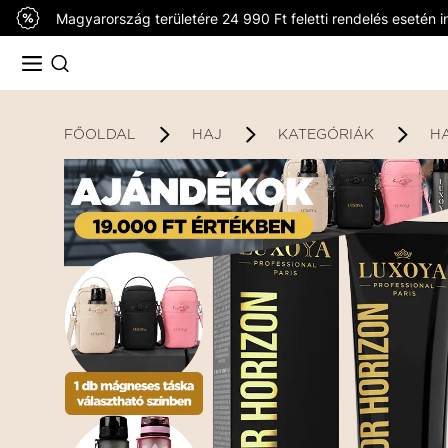
Magyarország területére 24 990 Ft feletti rendelés esetén in
FŐOLDAL
HAJ
KATEGÓRIÁK
H