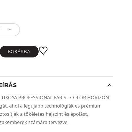
W
KOSÁRBA
EÍRÁS
 a LUXOYA PROFESSIONAL PARIS - COLOR HORIZON
ágát, ahol a legújabb technológiák és prémium
tosítják a tökéletes hajszínt és ápolást,
 szakemberek számára tervezve!