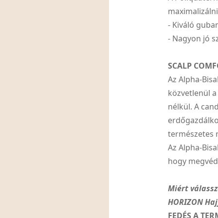
maximalizálni
- Kiváló guba
- Nagyon jó s
SCALP COMF
Az Alpha-Bis
közvetlenül a
nélkül. A can
erdőgazdálkod
természetes 
Az Alpha-Bisa
hogy megvédi 
Miért válass
HORIZON Haj
FEDÉS A TER