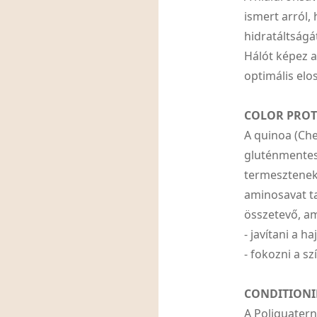
ismert arról,
hidratáltságá
Hálót képez a
optimális elo
COLOR PROT
A quinoa (Ch
gluténmentes 
termesztenek.
aminosavat ta
összetevő, a
- javítani a h
- fokozni a s
CONDITIONI
A Poliquatern