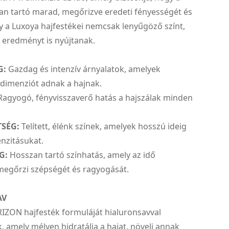
an tartó marad, megőrizve eredeti fényességét és
y a Luxoya hajfestékei nemcsak lenyűgöző színt,
 eredményt is nyújtanak.
G:
Gazdag és intenzív árnyalatok, amelyek
 dimenziót adnak a hajnak.
agyogó, fényvisszaverő hatás a hajszálak minden
TSÉG:
Telített, élénk színek, amelyek hosszú ideig
nzitásukat.
G:
Hosszan tartó színhatás, amely az idő
megőrzi szépségét és ragyogását.
AV
ZON hajfesték formuláját hialuronsavval
, amely mélyen hidratálja a hajat, növeli annak