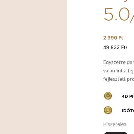
5.
2 990 Ft
49 833 Ft/l
Egyszerre gara
valamint a fe
fejlesztett p
4D P
IDŐT
Kiszerelés