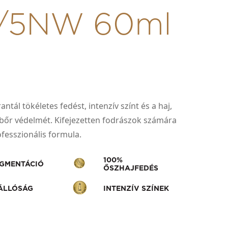
0/5NW 60ml
ntál tökéletes fedést, intenzív színt és a haj,
jbőr védelmét. Kifejezetten fodrászok számára
rofesszionális formula.
100%
IGMENTÁCIÓ
ŐSZHAJFEDÉS
ÁLLÓSÁG
INTENZÍV SZÍNEK