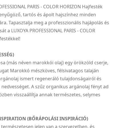
OFESSIONAL PARIS - COLOR HORIZON Hajfesték
lenyűgöző, tartós és ápolt hajszínhez minden
a. Tapasztalja meg a professzionális hajápolás és
csát a LUXOYA PROFESSIONAL PARIS - COLOR
estékkel!
ESSÉG)
sa (más néven marokkói olaj) egy örökzöld cserje,
ugat Marokkó mészköves, félsivatagos talaján
rgánolaj ismert regeneráló tulajdonságairól és
 nedvességet. A szűz organikus argánolaj fényt ad
özben visszaállítja annak természetes, selymes
NSPIRATION (BŐRÁPOLÁSI INSPIRÁCIÓ)
 természetesen jelen van a szervezetben, és