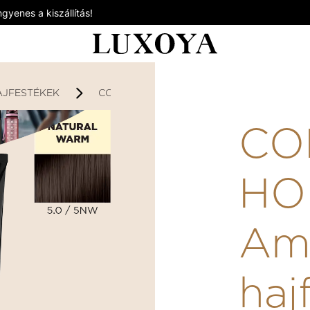
gyenes a kiszállítás!
AJFESTÉKEK
COLOR HORIZON - AMMÓNIÁS HAJFESTÉK
CO
HO
Am
haj