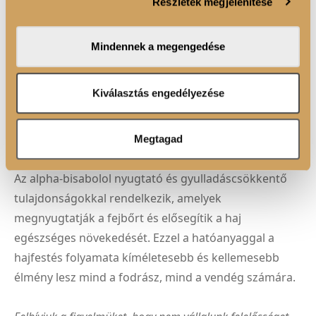
Részletek megjelenítése
valamint weboldalforgalmunk elemzéséhez. Ezenkívül
HIALURONSAV
közösségi média-, hirdető- és elemező partnereinkkel
megosztjuk az Ön weboldalhasználatra vonatkozó
A COLOR HORIZON hajfesték formuláját
Mindennek a megengedése
adatait, akik kombinálhatják az adatokat más olyan
hialuronsavval gazdagítottuk, amely mélyen
adatokkal, amelyeket Ön adott meg számukra vagy az
hidratálja a hajat, növeli annak rugalmasságát és
Ön által használt más szolgáltatásokból gyűjtöttek.
Kiválasztás engedélyezése
fényességét. Az eredmény: selymesen puha, erős és
könnyen kezelhető haj minden festés után.
Megtagad
ALPHA-BISABOLOL
Az alpha-bisabolol nyugtató és gyulladáscsökkentő
tulajdonságokkal rendelkezik, amelyek
megnyugtatják a fejbőrt és elősegítik a haj
egészséges növekedését. Ezzel a hatóanyaggal a
hajfestés folyamata kíméletesebb és kellemesebb
élmény lesz mind a fodrász, mind a vendég számára.