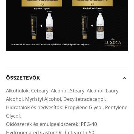
ÖSSZETEVŐK
Alkoholok: Cetearyl Alcohol, Stearyl Alcohol, Lauryl
Alcohol, Myristyl Alcohol, Decyltetradecanol.
Hidratálók és nedvesítők: Propylene Glycol, Pentylene
Glycol.
Oldószerek és emulgeálószerek: PEG-40
Hydrogenated Castor Oil, Ceteareth-50.