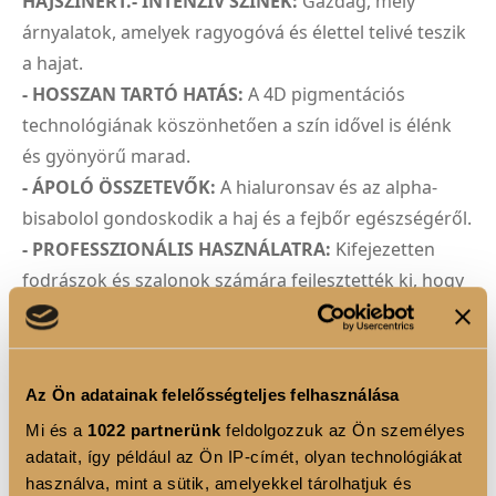
HAJSZÍNÉRT.- INTENZÍV SZÍNEK:
Gazdag, mély
árnyalatok, amelyek ragyogóvá és élettel telivé teszik
a hajat.
- HOSSZAN TARTÓ HATÁS:
A 4D pigmentációs
technológiának köszönhetően a szín idővel is élénk
és gyönyörű marad.
- ÁPOLÓ ÖSSZETEVŐK:
A hialuronsav és az alpha-
bisabolol gondoskodik a haj és a fejbőr egészségéről.
- PROFESSZIONÁLIS HASZNÁLATRA:
Kifejezetten
fodrászok és szalonok számára fejlesztették ki, hogy
a vendégek számára a legjobb eredményt biztosítsák.
4D PIGMENTÁCIÓS TECHNOLÓGIA
Az Ön adatainak felelősségteljes felhasználása
A Luxoya Professional Paris hajfestékei a 4D
Mi és a
1022 partnerünk
feldolgozzuk az Ön személyes
Pigmentációs Technológiával új szintre emelik a
adatait, így például az Ön IP-címét, olyan technológiákat
hajszínezést. A 3D technológia révén a pigmentek
használva, mint a sütik, amelyekkel tárolhatjuk és