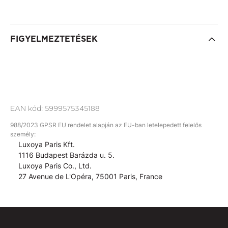
FIGYELMEZTETÉSEK
EAN kód:
5999575345188
988/2023 GPSR EU rendelet alapján az EU-ban letelepedett felelős
személy:
Luxoya Paris Kft.
1116 Budapest Barázda u. 5.
Luxoya Paris Co., Ltd.
27 Avenue de L'Opéra, 75001 Paris, France