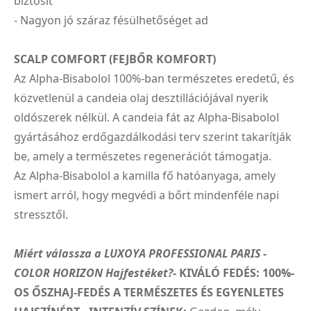
biztosít
- Nagyon jó száraz fésülhetőséget ad
SCALP COMFORT (FEJBŐR KOMFORT)
Az Alpha-Bisabolol 100%-ban természetes eredetű, és
közvetlenül a candeia olaj desztillációjával nyerik
oldószerek nélkül. A candeia fát az Alpha-Bisabolol
gyártásához erdőgazdálkodási terv szerint takarítják
be, amely a természetes regenerációt támogatja.
Az Alpha-Bisabolol a kamilla fő hatóanyaga, amely
ismert arról, hogy megvédi a bőrt mindenféle napi
stressztől.
Miért válassza a LUXOYA PROFESSIONAL PARIS -
COLOR HORIZON Hajfestéket?
- KIVÁLÓ FEDÉS: 100%-
OS ŐSZHAJ-FEDÉS A TERMÉSZETES ÉS EGYENLETES