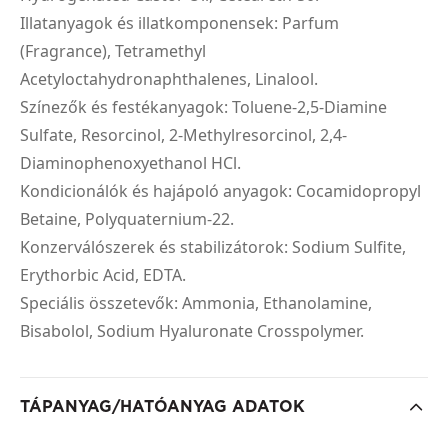
Illatanyagok és illatkomponensek: Parfum
(Fragrance), Tetramethyl
Acetyloctahydronaphthalenes, Linalool.
Színezők és festékanyagok: Toluene-2,5-Diamine
Sulfate, Resorcinol, 2-Methylresorcinol, 2,4-
Diaminophenoxyethanol HCl.
Kondicionálók és hajápoló anyagok: Cocamidopropyl
Betaine, Polyquaternium-22.
Konzerválószerek és stabilizátorok: Sodium Sulfite,
Erythorbic Acid, EDTA.
Speciális összetevők: Ammonia, Ethanolamine,
Bisabolol, Sodium Hyaluronate Crosspolymer.
TÁPANYAG/HATÓANYAG ADATOK