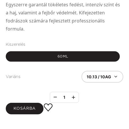
Egyszerre garantál tökéletes fedést, intenzív színt és
a haj, valamint a fejbőr védelmét. Kifejezetten
fodrászok számára fejlesztett professzionális
formula.
Kiszerelés
60ML
10.13 / 10AG
Variáns
1
KOSÁRBA