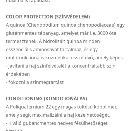
maximális tapadást.
COLOR PROTECTION (SZÍNVÉDELEM)
A quinoa (Chenopodium quinoa chenopodiaceae) egy
gluténmentes tápanyag, amelyet már i.e. 3000 óta
termesztenek. A hidrolizált quinoa minden
esszenciális aminosavat tartalmaz, és egy
multifunkcionális kozmetikai összetevő, amely képes:
- javítani a haj színfelvételét a koncentráltabb szín
érdekében
- fokozni a színmegtartást
CONDITIONING (KONDICIONÁLÁS)
A Poliquaternium 22 egy magas töltésű kopolimer,
amely segít maximalizálni a haj kezelhetőségét.
- Kiváló gubancmentes nedves fésülhetőséget