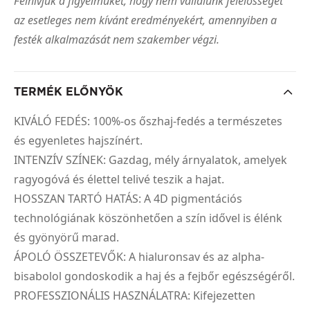
Felhívjuk a figyelmüket, hogy nem vállalunk felelősséget
az esetleges nem kívánt eredményekért, amennyiben a
festék alkalmazását nem szakember végzi.
TERMÉK ELŐNYÖK
KIVÁLÓ FEDÉS: 100%-os őszhaj-fedés a természetes
és egyenletes hajszínért.
INTENZÍV SZÍNEK: Gazdag, mély árnyalatok, amelyek
ragyogóvá és élettel telivé teszik a hajat.
HOSSZAN TARTÓ HATÁS: A 4D pigmentációs
technológiának köszönhetően a szín idővel is élénk
és gyönyörű marad.
ÁPOLÓ ÖSSZETEVŐK: A hialuronsav és az alpha-
bisabolol gondoskodik a haj és a fejbőr egészségéről.
PROFESSZIONÁLIS HASZNÁLATRA: Kifejezetten