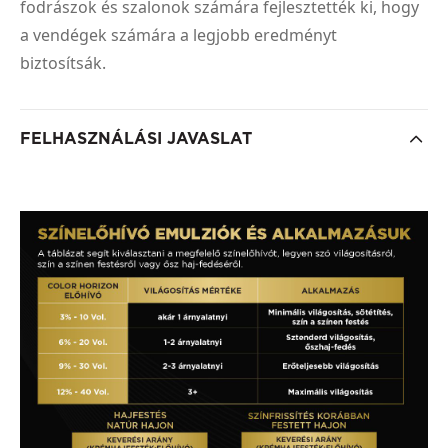
fodrászok és szalonok számára fejlesztették ki, hogy
a vendégek számára a legjobb eredményt
biztosítsák.
FELHASZNÁLÁSI JAVASLAT