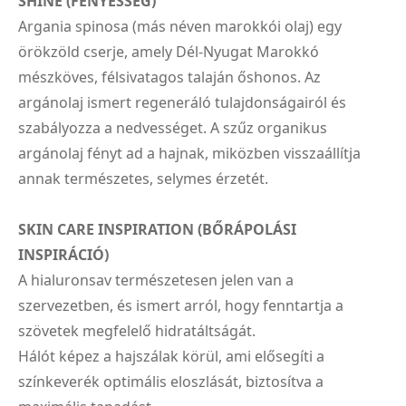
SHINE (FÉNYESSÉG)
Argania spinosa (más néven marokkói olaj) egy
örökzöld cserje, amely Dél-Nyugat Marokkó
mészköves, félsivatagos talaján őshonos. Az
argánolaj ismert regeneráló tulajdonságairól és
szabályozza a nedvességet. A szűz organikus
argánolaj fényt ad a hajnak, miközben visszaállítja
annak természetes, selymes érzetét.
SKIN CARE INSPIRATION (BŐRÁPOLÁSI
INSPIRÁCIÓ)
A hialuronsav természetesen jelen van a
szervezetben, és ismert arról, hogy fenntartja a
szövetek megfelelő hidratáltságát.
Hálót képez a hajszálak körül, ami elősegíti a
színkeverék optimális eloszlását, biztosítva a