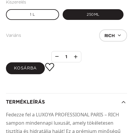
Kiszerelés
1 L
250ML
RICH
Variáns
1
KOSÁRBA
TERMÉKLEÍRÁS
Fedezze fel a LUXOYA PROFESSIONAL PARIS – RICH
sampon mindennapi luxusát, amely tökéletesen
tisztítja és hidratálja haját! Ez a prémium minőségű