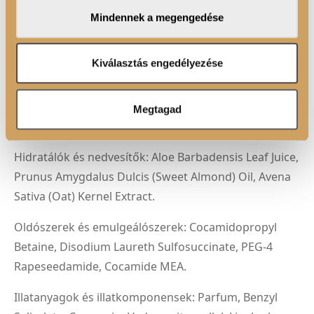
megosztjuk az Ön weboldalhasználatra vonatkozó
Mindennek a megengedése
Kerülje a szembe jutást! Ha szembe kerül, azonnal
adatait, akik kombinálhatják az adatokat más olyan
adatokkal, amelyeket Ön adott meg számukra vagy az
öblítse ki bő vízzel!
Ön által használt más szolgáltatásokból gyűjtöttek.
Kiválasztás engedélyezése
ÖSSZETEVŐK
Megtagad
Alkoholok: Glycerin.
Hidratálók és nedvesítők: Aloe Barbadensis Leaf Juice,
Prunus Amygdalus Dulcis (Sweet Almond) Oil, Avena
Sativa (Oat) Kernel Extract.
Oldószerek és emulgeálószerek: Cocamidopropyl
Betaine, Disodium Laureth Sulfosuccinate, PEG-4
Rapeseedamide, Cocamide MEA.
Illatanyagok és illatkomponensek: Parfum, Benzyl