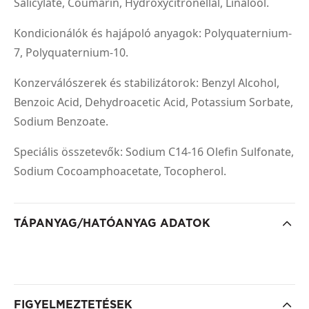
Salicylate, Coumarin, Hydroxycitronellal, Linalool.
Kondicionálók és hajápoló anyagok: Polyquaternium-
7, Polyquaternium-10.
Konzerválószerek és stabilizátorok: Benzyl Alcohol,
Benzoic Acid, Dehydroacetic Acid, Potassium Sorbate,
Sodium Benzoate.
Speciális összetevők: Sodium C14-16 Olefin Sulfonate,
Sodium Cocoamphoacetate, Tocopherol.
TÁPANYAG/HATÓANYAG ADATOK
FIGYELMEZTETÉSEK