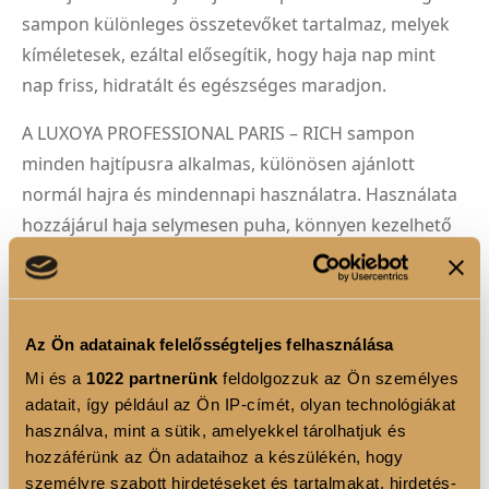
sampon különleges összetevőket tartalmaz, melyek
kíméletesek, ezáltal elősegítik, hogy haja nap mint
nap friss, hidratált és egészséges maradjon.
A LUXOYA PROFESSIONAL PARIS – RICH sampon
minden hajtípusra alkalmas, különösen ajánlott
normál hajra és mindennapi használatra. Használata
hozzájárul haja selymesen puha, könnyen kezelhető
és ragyogó megjelenéséhez.
Élvezze a professzionális hajápolás luxusát
otthonában a LUXOYA PROFESSIONAL PARIS – RICH
Az Ön adatainak felelősségteljes felhasználása
samponnal!
Mi és a
1022 partnerünk
feldolgozzuk az Ön személyes
adatait, így például az Ön IP-címét, olyan technológiákat
használva, mint a sütik, amelyekkel tárolhatjuk és
hozzáférünk az Ön adataihoz a készülékén, hogy
személyre szabott hirdetéseket és tartalmakat, hirdetés-