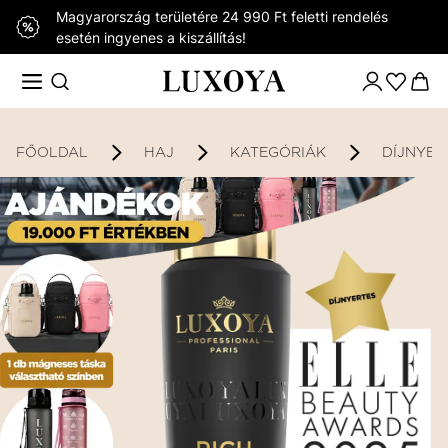
Magyarország területére 24 990 Ft feletti rendelés
esetén ingyenes a kiszállítás!
FŐOLDAL
HAJ
KATEGÓRIÁK
DÍJNYER