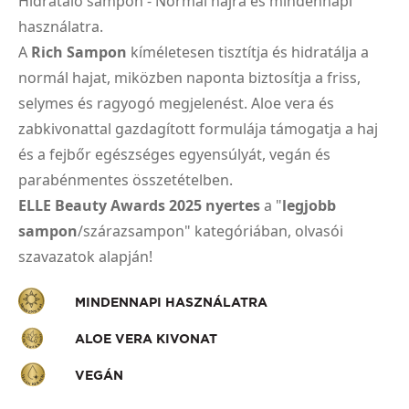
Hidratáló sampon - Normál hajra és mindennapi
használatra.
A
Rich Sampon
kíméletesen tisztítja és hidratálja a
normál hajat, miközben naponta biztosítja a friss,
selymes és ragyogó megjelenést. Aloe vera és
zabkivonattal gazdagított formulája támogatja a haj
és a fejbőr egészséges egyensúlyát, vegán és
parabénmentes összetételben.
ELLE Beauty Awards 2025 nyertes
a "
legjobb
sampon
/szárazsampon" kategóriában, olvasói
szavazatok alapján!
MINDENNAPI HASZNÁLATRA
ALOE VERA KIVONAT
VEGÁN