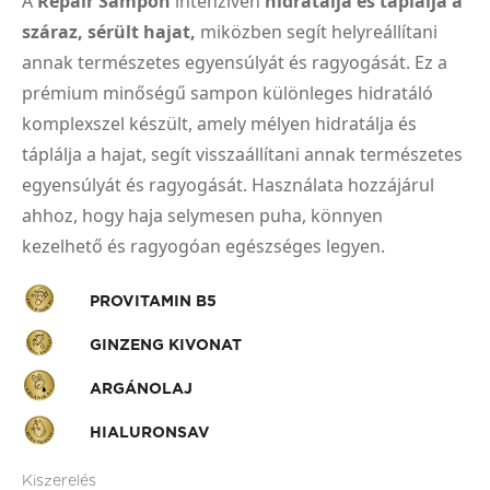
A
Repair Sampon
intenzíven
hidratálja és táplálja a
száraz, sérült hajat,
miközben segít helyreállítani
annak természetes egyensúlyát és ragyogását. Ez a
prémium minőségű sampon különleges hidratáló
komplexszel készült, amely mélyen hidratálja és
táplálja a hajat, segít visszaállítani annak természetes
egyensúlyát és ragyogását. Használata hozzájárul
ahhoz, hogy haja selymesen puha, könnyen
kezelhető és ragyogóan egészséges legyen.
PROVITAMIN B5
GINZENG KIVONAT
ARGÁNOLAJ
HIALURONSAV
Kiszerelés