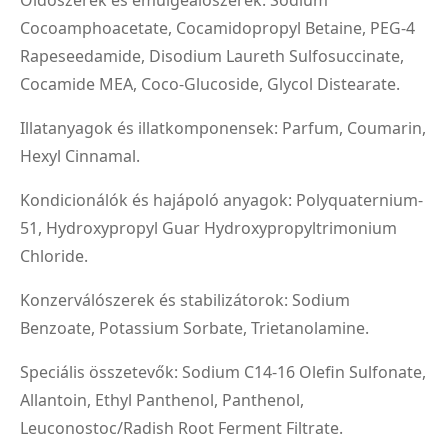
Cocoamphoacetate, Cocamidopropyl Betaine, PEG-4
Rapeseedamide, Disodium Laureth Sulfosuccinate,
Cocamide MEA, Coco-Glucoside, Glycol Distearate.
Illatanyagok és illatkomponensek: Parfum, Coumarin,
Hexyl Cinnamal.
Kondicionálók és hajápoló anyagok: Polyquaternium-
51, Hydroxypropyl Guar Hydroxypropyltrimonium
Chloride.
Konzerválószerek és stabilizátorok: Sodium
Benzoate, Potassium Sorbate, Trietanolamine.
Speciális összetevők: Sodium C14-16 Olefin Sulfonate,
Allantoin, Ethyl Panthenol, Panthenol,
Leuconostoc/Radish Root Ferment Filtrate.