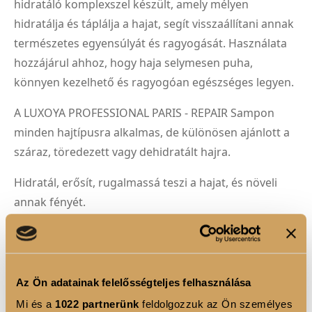
hidratáló komplexszel készült, amely mélyen
hidratálja és táplálja a hajat, segít visszaállítani annak
természetes egyensúlyát és ragyogását. Használata
hozzájárul ahhoz, hogy haja selymesen puha,
könnyen kezelhető és ragyogóan egészséges legyen.
A LUXOYA PROFESSIONAL PARIS - REPAIR Sampon
minden hajtípusra alkalmas, de különösen ajánlott a
száraz, töredezett vagy dehidratált hajra.
Hidratál, erősít, rugalmassá teszi a hajat, és növeli
annak fényét.
Tapasztalja meg a professzionális hajápolás luxusát
otthonában a LUXOYA PROFESSIONAL PARIS - REPAIR
Samponnal!
Az Ön adatainak felelősségteljes felhasználása
Mi és a
1022 partnerünk
feldolgozzuk az Ön személyes
Használati utasítás: