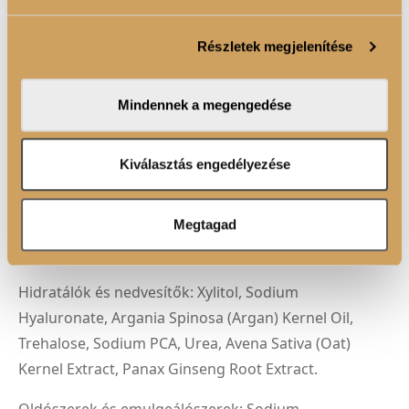
Sütiket használunk a tartalmak és hirdetések személyre
szabásához, közösségi funkciók biztosításához,
Vegán összetevők
Részletek megjelenítése
valamint weboldalforgalmunk elemzéséhez. Ezenkívül
közösségi média-, hirdető- és elemező partnereinkkel
megosztjuk az Ön weboldalhasználatra vonatkozó
Mindennek a megengedése
FELHASZNÁLÁSI JAVASLAT
adatait, akik kombinálhatják az adatokat más olyan
adatokkal, amelyeket Ön adott meg számukra vagy az
Ön által használt más szolgáltatásokból gyűjtöttek.
Kiválasztás engedélyezése
ÖSSZETEVŐK
Megtagad
Alkoholok: Glycerin.
Hidratálók és nedvesítők: Xylitol, Sodium
Hyaluronate, Argania Spinosa (Argan) Kernel Oil,
Trehalose, Sodium PCA, Urea, Avena Sativa (Oat)
Kernel Extract, Panax Ginseng Root Extract.
Oldószerek és emulgeálószerek: Sodium