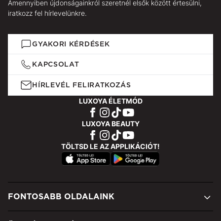
Amennyiben újdonságainkról szeretnél elsők között értesülni,
iratkozz fel hírlevelünkre.
GYAKORI KÉRDÉSEK
KAPCSOLAT
HÍRLEVÉL FELIRATKOZÁS
LUXOYA ÉLETMÓD
LUXOYA BEAUTY
TÖLTSD LE AZ APPLIKÁCIÓT!
FONTOSABB OLDALAINK