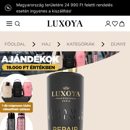
Magyarország területére 24 990 Ft feletti rendelés
esetén ingyenes a kiszállítás!
FŐOLDAL
HAJ
KATEGÓRIÁK
DÍJNYER