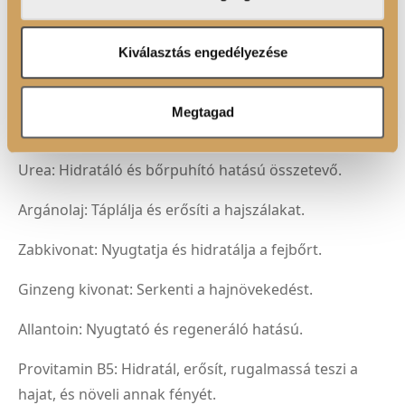
adatait, akik kombinálhatják az adatokat más olyan
adatokkal, amelyeket Ön adott meg számukra vagy az
Nátrium-PCA: A bőrben is megtalálható természetes
Ön által használt más szolgáltatásokból gyűjtöttek.
Kiválasztás engedélyezése
hidratáló faktor.
Trehalóz: Cukorfajta, amely védi a hajat a
Megtagad
károsodásoktól.
Urea: Hidratáló és bőrpuhító hatású összetevő.
Argánolaj: Táplálja és erősíti a hajszálakat.
Zabkivonat: Nyugtatja és hidratálja a fejbőrt.
Ginzeng kivonat: Serkenti a hajnövekedést.
Allantoin: Nyugtató és regeneráló hatású.
Provitamin B5: Hidratál, erősít, rugalmassá teszi a
hajat, és növeli annak fényét.