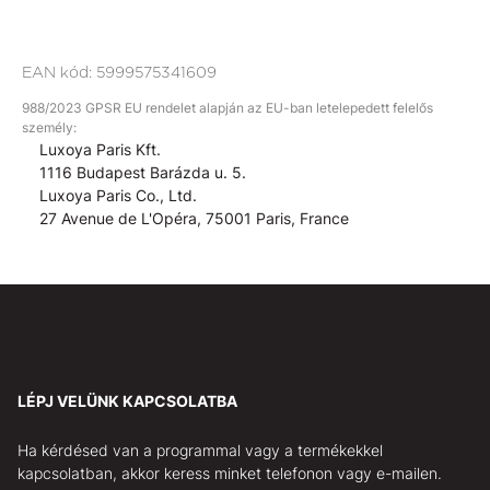
EAN kód:
5999575341609
988/2023 GPSR EU rendelet alapján az EU-ban letelepedett felelős
személy:
Luxoya Paris Kft.
1116 Budapest Barázda u. 5.
Luxoya Paris Co., Ltd.
27 Avenue de L'Opéra, 75001 Paris, France
LÉPJ VELÜNK KAPCSOLATBA
Ha kérdésed van a programmal vagy a termékekkel
kapcsolatban, akkor keress minket telefonon vagy e-mailen.