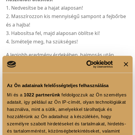
1. Nedvesítse be a hajat alaposan!
2. Masszírozzon kis mennyiségű sampont a fejbőrbe
és a hajba!
3. Habosítsa fel, majd alaposan öblítse ki!
4. Ismételje meg, ha szükséges!
A legjobb eredmény érdekében, hajmosás után
használja a LUXOYA REPAIR kondicionálót!
Az Ön adatainak felelősségteljes felhasználása
TERMÉK ELŐNYÖK
Mi és a
1022 partnerünk
feldolgozzuk az Ön személyes
Intenzív hidratáló sampon száraz és sérült hajra
adatait, így például az Ön IP-címét, olyan technológiákat
használva, mint a sütik, amelyekkel tárolhatjuk és
Különleges hidratáló komplexszel
hozzáférünk az Ön adataihoz a készülékén, hogy
személyre szabott hirdetéseket és tartalmakat, hirdetés-
Parabén-, szulfát- és állatkísérlet-mentesen előállított
és tartalommérést, közönségbetekintéseket, valamint
formula