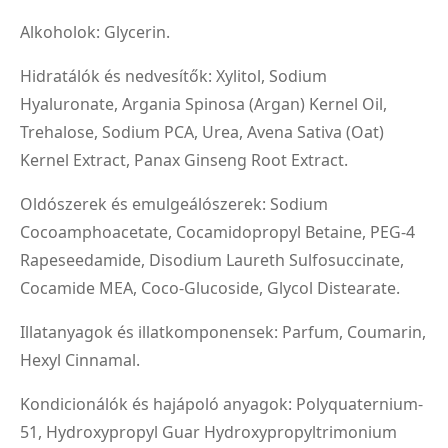
Alkoholok: Glycerin.
Hidratálók és nedvesítők: Xylitol, Sodium
Hyaluronate, Argania Spinosa (Argan) Kernel Oil,
Trehalose, Sodium PCA, Urea, Avena Sativa (Oat)
Kernel Extract, Panax Ginseng Root Extract.
Oldószerek és emulgeálószerek: Sodium
Cocoamphoacetate, Cocamidopropyl Betaine, PEG-4
Rapeseedamide, Disodium Laureth Sulfosuccinate,
Cocamide MEA, Coco-Glucoside, Glycol Distearate.
Illatanyagok és illatkomponensek: Parfum, Coumarin,
Hexyl Cinnamal.
Kondicionálók és hajápoló anyagok: Polyquaternium-
51, Hydroxypropyl Guar Hydroxypropyltrimonium