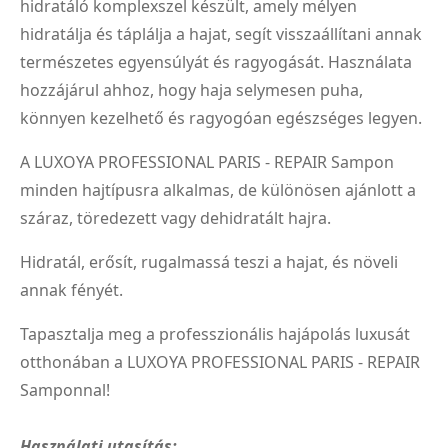
hidratáló komplexszel készült, amely mélyen
hidratálja és táplálja a hajat, segít visszaállítani annak
természetes egyensúlyát és ragyogását. Használata
hozzájárul ahhoz, hogy haja selymesen puha,
könnyen kezelhető és ragyogóan egészséges legyen.
A LUXOYA PROFESSIONAL PARIS - REPAIR Sampon
minden hajtípusra alkalmas, de különösen ajánlott a
száraz, töredezett vagy dehidratált hajra.
Hidratál, erősít, rugalmassá teszi a hajat, és növeli
annak fényét.
Tapasztalja meg a professzionális hajápolás luxusát
otthonában a LUXOYA PROFESSIONAL PARIS - REPAIR
Samponnal!
Használati utasítás: