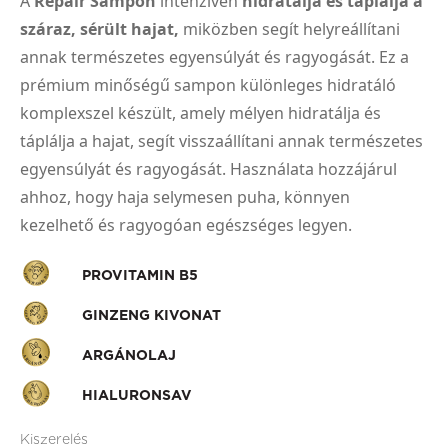
A
Repair Sampon
intenzíven
hidratálja és táplálja a
száraz, sérült hajat,
miközben segít helyreállítani
annak természetes egyensúlyát és ragyogását. Ez a
prémium minőségű sampon különleges hidratáló
komplexszel készült, amely mélyen hidratálja és
táplálja a hajat, segít visszaállítani annak természetes
egyensúlyát és ragyogását. Használata hozzájárul
ahhoz, hogy haja selymesen puha, könnyen
kezelhető és ragyogóan egészséges legyen.
PROVITAMIN B5
GINZENG KIVONAT
ARGÁNOLAJ
HIALURONSAV
Kiszerelés