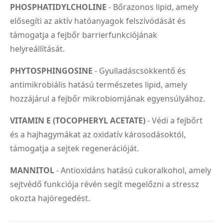
PHOSPHATIDYLCHOLINE
- Bőrazonos lipid, amely
elősegíti az aktív hatóanyagok felszívódását és
támogatja a fejbőr barrierfunkciójának
helyreállítását.
PHYTOSPHINGOSINE
- Gyulladáscsökkentő és
antimikrobiális hatású természetes lipid, amely
hozzájárul a fejbőr mikrobiomjának egyensúlyához.
VITAMIN E (TOCOPHERYL ACETATE)
- Védi a fejbőrt
és a hajhagymákat az oxidatív károsodásoktól,
támogatja a sejtek regenerációját.
MANNITOL
- Antioxidáns hatású cukoralkohol, amely
sejtvédő funkciója révén segít megelőzni a stressz
okozta hajöregedést.