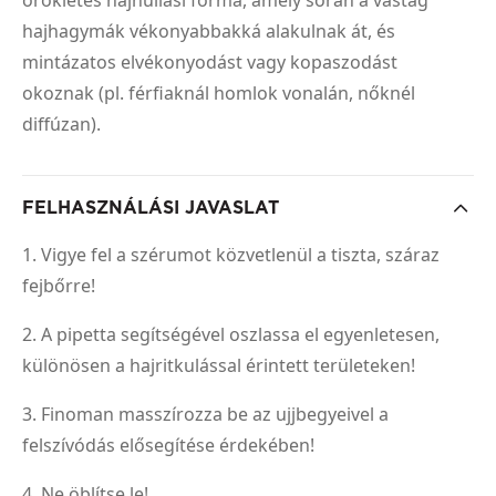
hajhagymák vékonyabbakká alakulnak át, és
mintázatos elvékonyodást vagy kopaszodást
okoznak (pl. férfiaknál homlok vonalán, nőknél
diffúzan).
FELHASZNÁLÁSI JAVASLAT
1. Vigye fel a szérumot közvetlenül a tiszta, száraz
fejbőrre!
2. A pipetta segítségével oszlassa el egyenletesen,
különösen a hajritkulással érintett területeken!
3. Finoman masszírozza be az ujjbegyeivel a
felszívódás elősegítése érdekében!
4. Ne öblítse le!