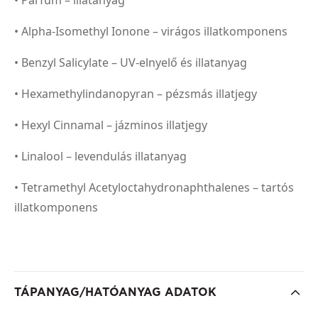
• Alpha-Isomethyl Ionone – virágos illatkomponens
• Benzyl Salicylate – UV-elnyelő és illatanyag
• Hexamethylindanopyran – pézsmás illatjegy
• Hexyl Cinnamal – jázminos illatjegy
• Linalool – levendulás illatanyag
• Tetramethyl Acetyloctahydronaphthalenes – tartós
illatkomponens
TÁPANYAG/HATÓANYAG ADATOK