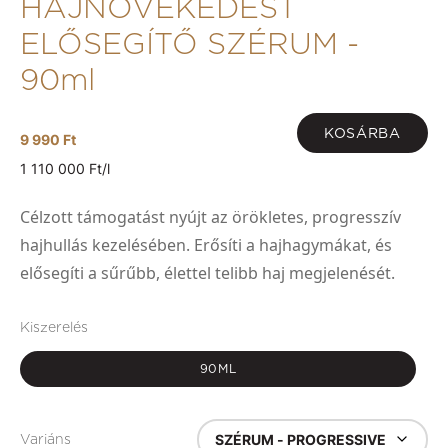
HAJNÖVEKEDÉST
ELŐSEGÍTŐ SZÉRUM -
90ml
KOSÁRBA
9 990 Ft
1 110 000 Ft/l
Célzott támogatást nyújt az örökletes, progresszív
hajhullás kezelésében. Erősíti a hajhagymákat, és
elősegíti a sűrűbb, élettel telibb haj megjelenését.
Kiszerelés
90ML
SZÉRUM - PROGRESSIVE
Variáns