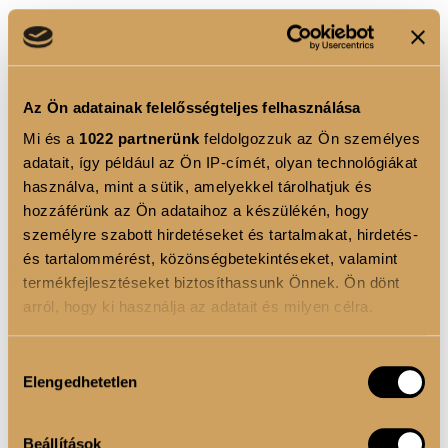
• Alcohol denat. – denaturált alkohol
• Glycerin – hidratáló, bőrpuhító
Az Ön adatainak felelősségteljes felhasználása
• Pentylene Glycol – nedvességmegkötő, stabilizáló
Mi és a
1022 partnerünk
feldolgozzuk az Ön személyes
• Methylpropanediol – oldószer és hidratáló
adatait, így például az Ön IP-címét, olyan technológiákat
használva, mint a sütik, amelyekkel tárolhatjuk és
• Phenylpropanol – oldószer, enyhe antimikrobiális
hozzáférünk az Ön adataihoz a készülékén, hogy
hatással
személyre szabott hirdetéseket és tartalmakat, hirdetés-
és tartalommérést, közönségbetekintéseket, valamint
termékfejlesztéseket biztosíthassunk Önnek. Ön dönt
arról, hogy ki használja az adatait és milyen célra.
Aktív hatóanyagok és célzott funkciójú összetevők
Ha engedélyezi, a következőt is meg szeretnénk tenni:
Hozzájárulás
• Hydrolyzed Soy Protein – hidrolizált szójafehérje,
Elengedhetetlen
Információgyűjtés az Ön földrajzi elhelyezkedéséről
kiválasztása
erősítő és tápláló
pár méteres pontossággal
Az Ön készülékén beazonosítása annak konkrét
• Ganoderma Lucidum Ferment Filtrate – fermentált
Beállítások