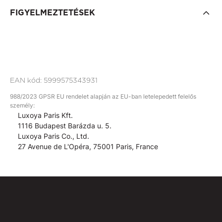
FIGYELMEZTETÉSEK
EAN kód:
5999575343931
988/2023 GPSR EU rendelet alapján az EU-ban letelepedett felelős
személy:
Luxoya Paris Kft.
1116 Budapest Barázda u. 5.
Luxoya Paris Co., Ltd.
27 Avenue de L'Opéra, 75001 Paris, France