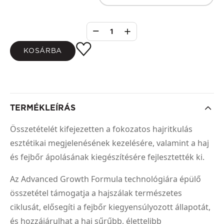
1
KOSÁRBA
TERMÉKLEÍRÁS
Összetételét kifejezetten a fokozatos hajritkulás
esztétikai megjelenésének kezelésére, valamint a haj
és fejbőr ápolásának kiegészítésére fejlesztették ki.
Az Advanced Growth Formula technológiára épülő
összetétel támogatja a hajszálak természetes
ciklusát, elősegíti a fejbőr kiegyensúlyozott állapotát,
és hozzájárulhat a haj sűrűbb, élettelibb