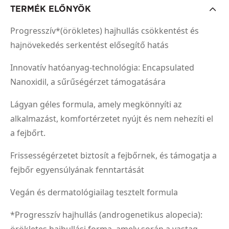
TERMÉK ELŐNYÖK
Progresszív*(örökletes) hajhullás csökkentést és
hajnövekedés serkentést elősegítő hatás
Innovatív hatóanyag-technológia: Encapsulated
Nanoxidil, a sűrűségérzet támogatására
Lágyan géles formula, amely megkönnyíti az
alkalmazást, komfortérzetet nyújt és nem nehezíti el
a fejbőrt.
Frissességérzetet biztosít a fejbőrnek, és támogatja a
fejbőr egyensúlyának fenntartását
Vegán és dermatológiailag tesztelt formula
*Progresszív hajhullás (androgenetikus alopecia):
örökletes hajhullási forma, amely során a vastag