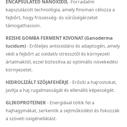
ENCAPSULATED NANOXIDIL
-Forradalmi
kapszulázott technológia, amely finoman célozza a
fejbőrt, hogy frissesség- és sűrűségérzetet
támogathasson.
REISHI GOMBA FERMENT KIVONAT (Ganoderma
lucidum)
- Erőteljes antioxidáns és adaptogén, amely
védi a fejbőrt az oxidatív stressztől és környezeti
ártalmaktól, ezzel biztosítva az optimális növekedési
környezetet.
HIDROLIZÁLT SZÓJAFEHÉRJE
- Erősíti a hajrostokat,
javítja a haj rugalmasságát és ellenálló képességét.
GLIKOPROTEINEK
- Energiával töltik fel a
hajhagymákat, serkentik a sejtműködést és fokozzák
a szöveti oxigénellátást.