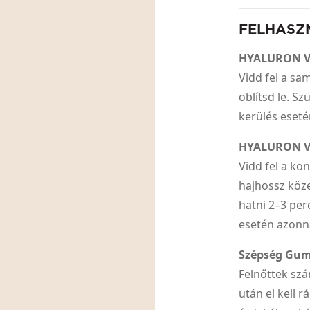
FELHASZ
HYALURON 
Vidd fel a sa
öblítsd le. S
kerülés esetén
HYALURON V
Vidd fel a ko
hajhossz köze
hatni 2–3 per
esetén azonnal
Szépség Gum
Felnőttek szá
után el kell 