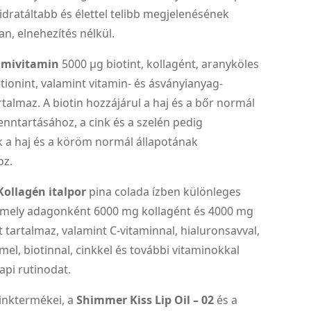
idratáltabb és élettel telibb megjelenésének
, elnehezítés nélkül.
umivitamin
5000 µg biotint, kollagént, aranyköles
tionint, valamint vitamin- és ásványianyag-
talmaz. A biotin hozzájárul a haj és a bőr normál
enntartásához, a cink és a szelén pedig
k a haj és a köröm normál állapotának
oz.
Kollagén italpor
pina colada ízben különleges
 amely adagonként 6000 mg kollagént és 4000 mg
 tartalmaz, valamint C-vitaminnal, hialuronsavval,
l, biotinnal, cinkkel és további vitaminokkal
napi rutinodat.
nktermékei, a
Shimmer Kiss Lip Oil – 02
és a