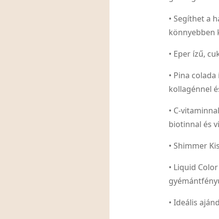
• Segíthet a 
könnyebben 
• Eper ízű, 
• Pina colada
kollagénnel 
• C-vitaminna
biotinnal és 
• Shimmer Kis
• Liquid Colo
gyémántfény
• Ideális ajá