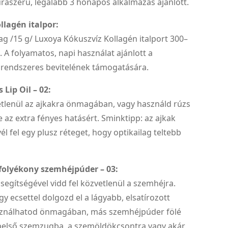
raszerű, legalább 3 hónapos alkalmazás ajánlott.
llagén italpor:
dag /15 g/ Luxoya Kókuszvíz Kollagén italport 300–
. A folyamatos, napi használat ajánlott a
rendszeres bevitelének támogatására.
Lip Oil – 02:
etlenül az ajkakra önmagában, vagy használd rúzs
e az extra fényes hatásért. Sminktipp: az ajkak
él fel egy plusz réteget, hogy optikailag teltebb
 folyékony szemhéjpúder – 03:
 segítségével vidd fel közvetlenül a szemhéjra.
gy ecsettel dolgozd el a lágyabb, elsatírozott
sználhatod önmagában, más szemhéjpúder fölé
 belső szemzugba, a szemöldökcsontra vagy akár