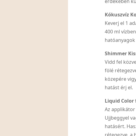
érdekében kú
Kókuszvíz Ko
Keverj el 1 a
400 ml vízben
hatóanyagok 
Shimmer Kiss 
Vidd fel közv
fölé rétegezv
közepére vigy
hatást érj el.
Liquid Color
Az applikátor
Ujjbeggyel va
hatásért. Ha
rétegezve, a