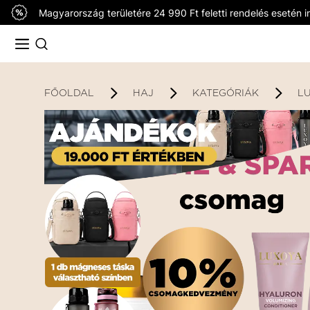
Magyarország területére 24 990 Ft feletti rendelés esetén in
FŐOLDAL
HAJ
KATEGÓRIÁK
L