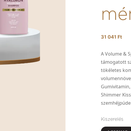
mé
31 041 Ft
A Volume & Sp
támogatott s
tökéletes ko
volumennövel
Gumivitamin, 
Shimmer Kiss 
szemhéjpúder
Kiszerelés