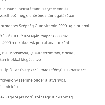
haj dúsabb, hidratáltabb, selymesebb és
kezelhető megjelenésének támogatásában
cukormentes Szépség Gumivitamin 5000 µg biotinnal
 ízű Kókuszvíz Kollagén italpor 6000 mg
és 4000 mg kókuszvízporral adagonként
l, hialuronsavval, Q10-koenzimmel, cinkkel,
vitaminokkal kiegészítve
s Lip Oil az üvegszerű, magasfényű ajakhatásért
r folyékony szemhéjpúder a látványos,
ű sminkért
ndék vagy teljes körű szépségrutin-csomag