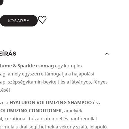
KOSÁRBA
EÍRÁS
lume & Sparkle csomag
egy komplex
g, amely egyszerre támogatja a hajápolási
napi szépségvitamin-bevitelt és a látványos, fényes
tését.
ze a
HYALURON VOLUMIZING SHAMPOO
és a
OLUMIZING CONDITIONER
, amelyek
l, keratinnal, búzaproteinnel és panthenollal
ormulájukkal segíthetnek a vékony szálú, lelapuló