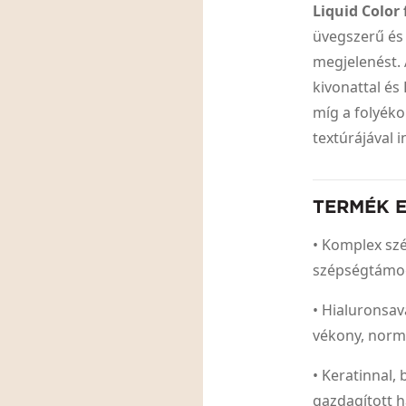
Liquid Color
üvegszerű és 
megjelenést. 
kivonattal és
míg a folyék
textúrájával 
TERMÉK 
• Komplex sz
szépségtámo
• Hialuronsa
vékony, normá
• Keratinnal,
gazdagított h