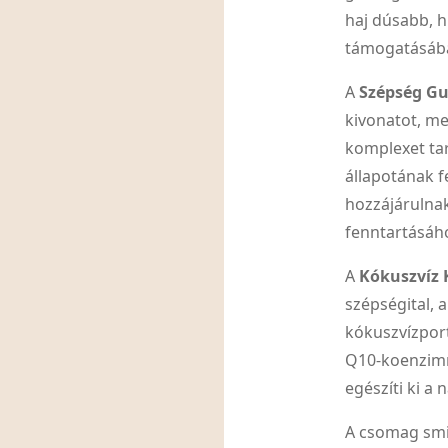
haj dúsabb, h
támogatásában
A
Szépség G
kivonatot, me
komplexet tar
állapotának f
hozzájárulna
fenntartásáh
A
Kókuszvíz 
szépségital,
kókuszvízport
Q10-koenzimme
egészíti ki a 
A csomag smi