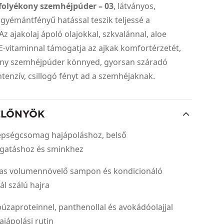
 folyékony szemhéjpúder – 03
, látványos,
gyémántfényű hatással teszik teljessé a
Az ajakolaj ápoló olajokkal, szkvalánnal, aloe
 E-vitaminnal támogatja az ajkak komfortérzetét,
ony szemhéjpúder könnyed, gyorsan száradó
intenzív, csillogó fényt ad a szemhéjaknak.
ELŐNYÖK
épségcsomag hajápoláshoz, belső
gatáshoz és sminkhez
vas volumennövelő sampon és kondicionáló
l szálú hajra
 búzaproteinnel, panthenollal és avokádóolajjal
ajápolási rutin