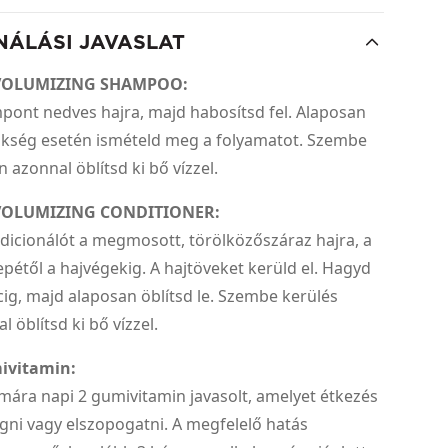
NÁLÁSI JAVASLAT
VOLUMIZING SHAMPOO:
mpont nedves hajra, majd habosítsd fel. Alaposan
zükség esetén ismételd meg a folyamatot. Szembe
 azonnal öblítsd ki bő vízzel.
OLUMIZING CONDITIONER:
ndicionálót a megmosott, törölközőszáraz hajra, a
pétől a hajvégekig. A hajtöveket kerüld el. Hagyd
cig, majd alaposan öblítsd le. Szembe kerülés
 öblítsd ki bő vízzel.
ivitamin:
mára napi 2 gumivitamin javasolt, amelyet étkezés
rágni vagy elszopogatni. A megfelelő hatás