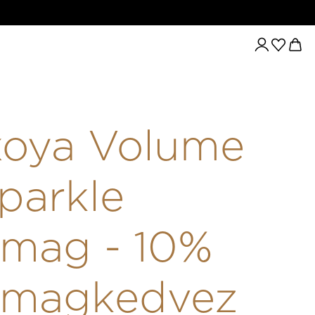
AG - 10% CSOMAGKEDVEZMÉNY
xoya Volume
parkle
mag - 10%
omagkedvez