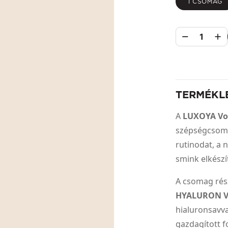
1 CSOMAG
1
TERMÉKL
A
LUXOYA Vo
szépségcsoma
rutinodat, a 
smink elkészí
A csomag rés
HYALURON V
hialuronsavva
gazdagított f