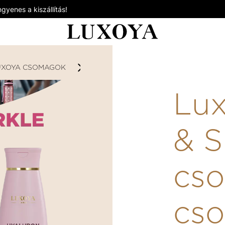
gyenes a kiszállítás!
UXOYA CSOMAGOK
LUXOYA VOLUME & SPARKLE CSOM
Lu
& S
cso
cs