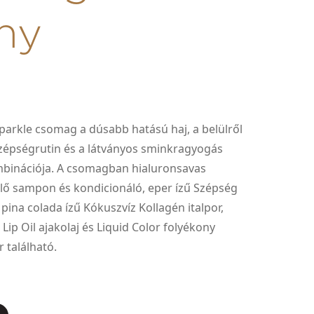
ny
arkle csomag a dúsabb hatású haj, a belülről
zépségrutin és a látványos sminkragyogás
mbinációja. A csomagban hialuronsavas
ő sampon és kondicionáló, eper ízű Szépség
pina colada ízű Kókuszvíz Kollagén italpor,
Lip Oil ajakolaj és Liquid Color folyékony
 található.