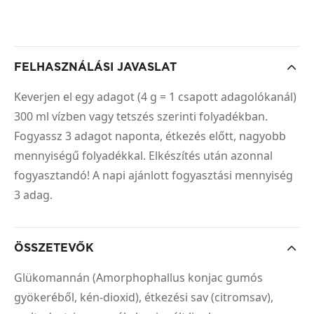
FELHASZNÁLÁSI JAVASLAT
Keverjen el egy adagot (4 g = 1 csapott adagolókanál)
300 ml vízben vagy tetszés szerinti folyadékban.
Fogyassz 3 adagot naponta, étkezés előtt, nagyobb
mennyiségű folyadékkal. Elkészítés után azonnal
fogyasztandó! A napi ajánlott fogyasztási mennyiség
3 adag.
ÖSSZETEVŐK
Glükomannán (Amorphophallus konjac gumós
gyökeréből, kén-dioxid), étkezési sav (citromsav),