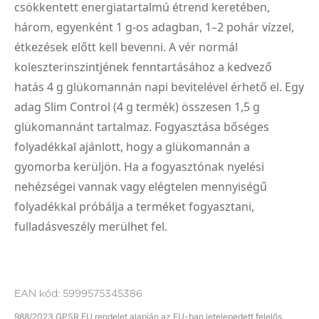
csökkentett energiatartalmú étrend keretében,
három, egyenként 1 g-os adagban, 1–2 pohár vízzel,
étkezések előtt kell bevenni. A vér normál
koleszterinszintjének fenntartásához a kedvező
hatás 4 g glükomannán napi bevitelével érhető el. Egy
adag Slim Control (4 g termék) összesen 1,5 g
glükomannánt tartalmaz. Fogyasztása bőséges
folyadékkal ajánlott, hogy a glükomannán a
gyomorba kerüljön. Ha a fogyasztónak nyelési
nehézségei vannak vagy elégtelen mennyiségű
folyadékkal próbálja a terméket fogyasztani,
fulladásveszély merülhet fel.
EAN kód:
5999575345386
988/2023 GPSR EU rendelet alapján az EU-ban letelepedett felelős