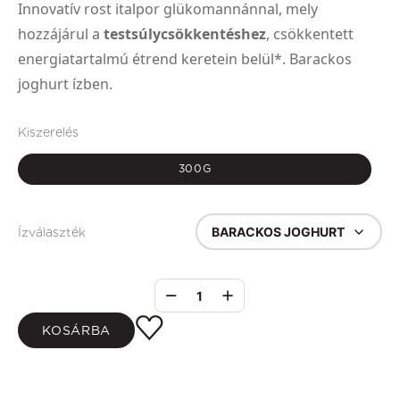
Innovatív rost italpor glükomannánnal, mely
hozzájárul a
testsúlycsökkentéshez
, csökkentett
energiatartalmú étrend keretein belül*. Barackos
joghurt ízben.
Kiszerelés
300G
BARACKOS JOGHURT
Ízválaszték
1
KOSÁRBA