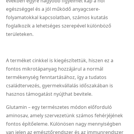
években egyre nagyobb figyelmet kap a női
egészséggel és a jól működő anyagcsere-
folyamatokkal kapcsolatban, számos kutatás
foglalkozik a lehetséges szerepével különböző
területeken.
A terméket cinkkel is kiegészítettük, hiszen ez a
fontos mikrotápanyag hozzájárul a normál
termékenység fenntartásához, így a tudatos
családtervezés, gyermekvállalás időszakában is
hasznos támogatást nyújthat bevitele.
Glutamin – egy természetes módon előforduló
aminosav, amely szervezetünk számos fehérjéjének
fontos építőeleme. Különösen nagy mennyiségben
van jelen az emésztőrendszer és az immunrendszer