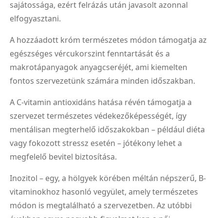
sajátossága, ezért felrázás után javasolt azonnal
elfogyasztani.
A hozzáadott króm természetes módon támogatja az
egészséges vércukorszint fenntartását és a
makrotápanyagok anyagcseréjét, ami kiemelten
fontos szervezetünk számára minden időszakban.
A C-vitamin antioxidáns hatása révén támogatja a
szervezet természetes védekezőképességét, így
mentálisan megterhelő időszakokban – például diéta
vagy fokozott stressz esetén – jótékony lehet a
megfelelő bevitel biztosítása.
Inozitol – egy, a hölgyek körében méltán népszerű, B-
vitaminokhoz hasonló vegyület, amely természetes
módon is megtalálható a szervezetben. Az utóbbi