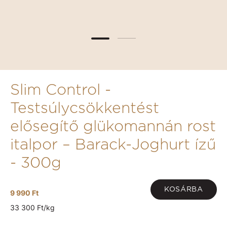
Slim Control -
Testsúlycsökkentést
elősegítő glükomannán rost
italpor – Barack-Joghurt ízű
- 300g
KOSÁRBA
9 990 Ft
33 300 Ft/kg