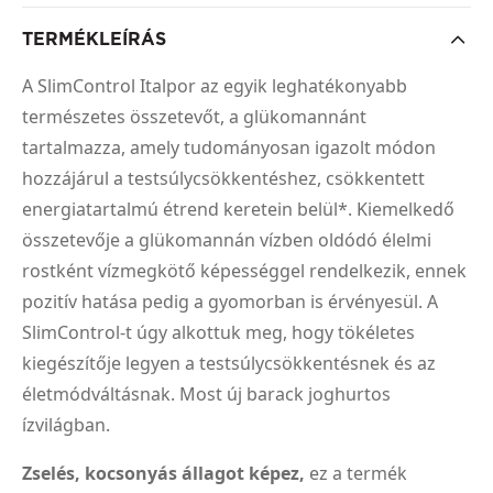
TERMÉKLEÍRÁS
A SlimControl Italpor az egyik leghatékonyabb
természetes összetevőt, a glükomannánt
tartalmazza, amely tudományosan igazolt módon
hozzájárul a testsúlycsökkentéshez, csökkentett
energiatartalmú étrend keretein belül*. Kiemelkedő
összetevője a glükomannán vízben oldódó élelmi
rostként vízmegkötő képességgel rendelkezik, ennek
pozitív hatása pedig a gyomorban is érvényesül. A
SlimControl-t úgy alkottuk meg, hogy tökéletes
kiegészítője legyen a testsúlycsökkentésnek és az
életmódváltásnak. Most új barack joghurtos
ízvilágban.
Zselés, kocsonyás állagot képez,
ez a termék