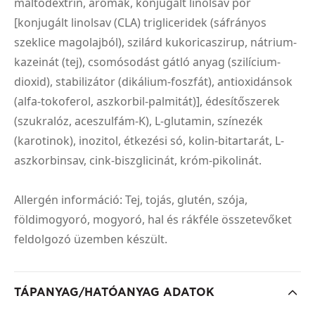
maltodextrin, aromák, konjugált linolsav por
[konjugált linolsav (CLA) trigliceridek (sáfrányos
szeklice magolajból), szilárd kukoricaszirup, nátrium-
kazeinát (tej), csomósodást gátló anyag (szilícium-
dioxid), stabilizátor (dikálium-foszfát), antioxidánsok
(alfa-tokoferol, aszkorbil-palmitát)], édesítőszerek
(szukralóz, aceszulfám-K), L-glutamin, színezék
(karotinok), inozitol, étkezési só, kolin-bitartarát, L-
aszkorbinsav, cink-biszglicinát, króm-pikolinát.
Allergén információ: Tej, tojás, glutén, szója,
földimogyoró, mogyoró, hal és rákféle összetevőket
feldolgozó üzemben készült.
TÁPANYAG/HATÓANYAG ADATOK