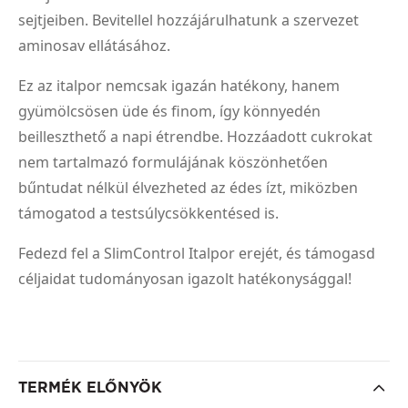
sejtjeiben. Bevitellel hozzájárulhatunk a szervezet
aminosav ellátásához.
Ez az italpor nemcsak igazán hatékony, hanem
gyümölcsösen üde és finom, így könnyedén
beilleszthető a napi étrendbe. Hozzáadott cukrokat
nem tartalmazó formulájának köszönhetően
bűntudat nélkül élvezheted az édes ízt, miközben
támogatod a testsúlycsökkentésed is.
Fedezd fel a SlimControl Italpor erejét, és támogasd
céljaidat tudományosan igazolt hatékonysággal!
TERMÉK ELŐNYÖK