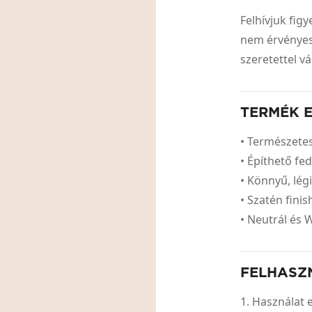
Felhívjuk fig
nem érvényesí
szeretettel v
TERMÉK 
• Természetes
• Építhető fed
• Könnyű, lég
• Szatén fini
• Neutrál és
FELHASZ
Használat 