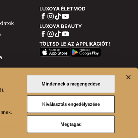
LUXOYA ÉLETMÓD
adatok
LUXOYA BEAUTY
m
TÖLTSD LE AZ APPLIKÁCIÓT!
a
ram
isztráció
Mindennek a megengedése
ét,
n
Kiválasztás engedélyezése
Önnek.
Megtagad