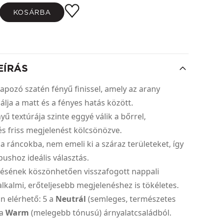
KOSÁRBA
EÍRÁS
lapozó szatén fényű finissel, amely az arany
álja a matt és a fényes hatás között.
yű textúrája szinte eggyé válik a bőrrel,
s friss megjelenést kölcsönözve.
 a ráncokba, nem emeli ki a száraz területeket, így
ushoz ideális választás.
edésének köszönhetően visszafogott nappali
lkalmi, erőteljesebb megjelenéshez is tökéletes.
an elérhető: 5 a
Neutrál
(semleges, természetes
 a
Warm
(melegebb tónusú) árnyalatcsaládból.