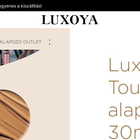
gyenes a kiszállítás!
ALAPOZÓ OUTLET
LUXOYA SILK TOUCH FOLYÉKONY 
Lux
Tou
al
30