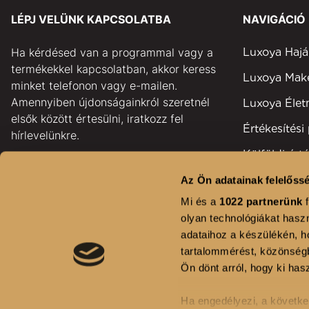
LÉPJ VELÜNK KAPCSOLATBA
NAVIGÁCIÓ
Ha kérdésed van a programmal vagy a
Luxoya Hajá
termékekkel kapcsolatban, akkor keress
Luxoya Ma
minket telefonon vagy e-mailen.
Amennyiben újdonságainkról szeretnél
Luxoya Éle
elsők között értesülni, iratkozz fel
Értékesítési
hírlevelünkre.
Külföldi érté
pontok
Az Ön adatainak felelőssé
GYAKORI KÉRDÉSEK
Területi kép
Mi és a
1022 partnerünk
f
KAPCSOLAT
olyan technológiákat haszn
Fodrászsza
adataihoz a készülékén, ho
HÍRLEVÉL FELIRATKOZÁS
Kihívás
tartalommérést, közönségb
Ön dönt arról, hogy ki hasz
Ha engedélyezi, a követke