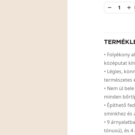
1
TERMÉKL
• Folyékony a
középutat kín
• Légies, könn
természetes é
• Nem ül bele
minden bőrtíp
• Építhető f
sminkhez és a
• 9 árnyalatb
tónusú), és 4