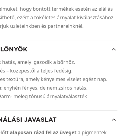
yelmüket, hogy bontott termékek esetén az elállás
thető, ezért a tökéletes árnyalat kiválasztásához
árjuk üzleteinkben és partnereinknél.
ELŐNYÖK
 hatás, amely igazodik a bőrhöz.
és – közepestől a teljes fedésig.
ies textúra, amely kényelmes viselet egész nap.
sh: enyhén fényes, de nem zsíros hatás.
 Warm- meleg tónusú árnyalatválaszték
NÁLÁSI JAVASLAT
előtt
alaposan rázd fel az üveget
a pigmentek