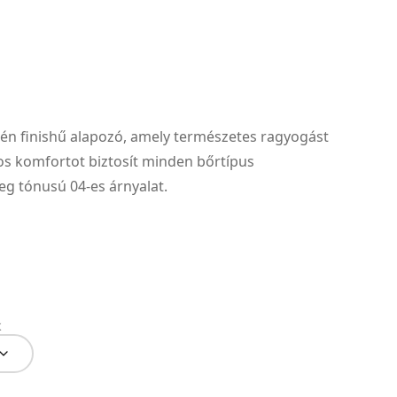
tén finishű alapozó, amely természetes ragyogást
os komfortot biztosít minden bőrtípus
eg tónusú 04-es árnyalat.
k