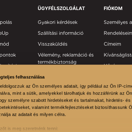
ÜGYFÉLSZOLGÁLAT
FIÓKOM
polás
Gyakori kérdések
Személyes 
keUp
Szállítási információ
Rendelései
tmód
Visszaküldés
Címeim
 pontok
Vélemény, reklamáció és
Kívánságlist
termékbiztonság
kesítési
Hűségprog
Elérhetőség
Szakmai reg
gteljes felhasználása
viselők
eldolgozzuk az Ön személyes adatait, így például az Ön IP-cím
álva, mint a sütik, amelyekkel tárolhatjuk és hozzáférünk az Ö
lonok
gy személyre szabott hirdetéseket és tartalmakat, hirdetés- és
etekintéseket, valamint termékfejlesztéseket biztosíthassunk 
nálja az adatait és milyen célra.
zőt is meg szeretnénk tenni: