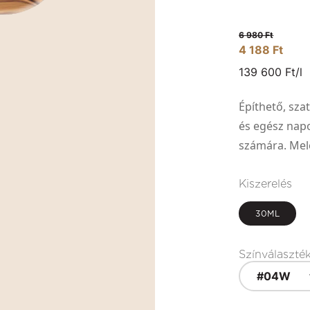
6 980 Ft
4 188 Ft
139 600 Ft/l
Építhető, sza
és egész nap
számára. Mel
Kiszerelés
30ML
Színválaszté
#04W