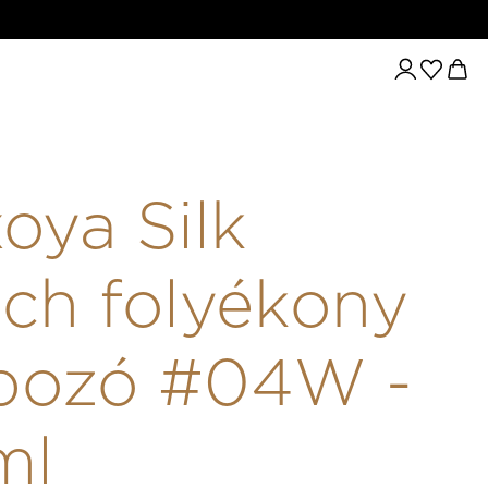
ALAPOZÓ #04W - 30ML
oya Silk
ch folyékony
apozó #04W -
ml