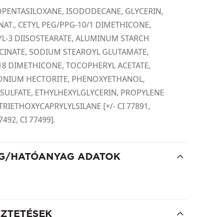
PENTASILOXANE, ISODODECANE, GLYCERIN,
AT., CETYL PEG/PPG-10/1 DIMETHICONE,
L-3 DIISOSTEARATE, ALUMINUM STARCH
INATE, SODIUM STEAROYL GLUTAMATE,
18 DIMETHICONE, TOCOPHERYL ACETATE,
ONIUM HECTORITE, PHENOXYETHANOL,
ULFATE, ETHYLHEXYLGLYCERIN, PROPYLENE
RIETHOXYCAPRYLYLSILANE [+/- CI 77891,
77492, CI 77499].
G/HATÓANYAG ADATOK
EZTETÉSEK