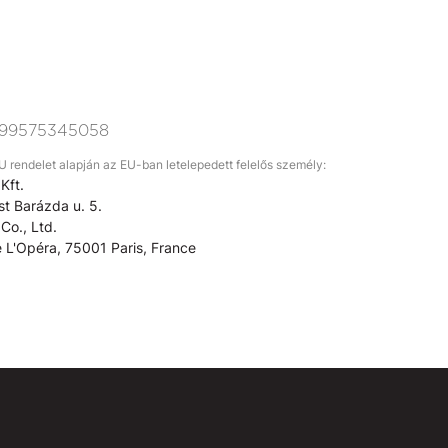
99575345058
rendelet alapján az EU-ban letelepedett felelős személy:
Kft.
t Barázda u. 5.
Co., Ltd.
 L'Opéra, 75001 Paris, France