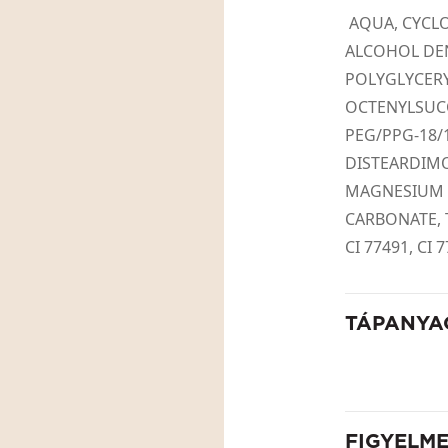
AQUA, CYCLO
ALCOHOL DEN
POLYGLYCERY
OCTENYLSUCC
PEG/PPG-18/
DISTEARDIM
MAGNESIUM S
CARBONATE, T
CI 77491, CI 
TÁPANYA
FIGYELM