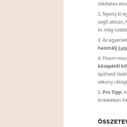
tökéletes elo
Nyomj ki eg
segít abban, 
és még szebb
Az egyenlet
használj
Lux
Finom moz
közepétől kif
építhető fed
vékony réteg
Pro Tipp:
A
érdekében fi
ÖSSZETE