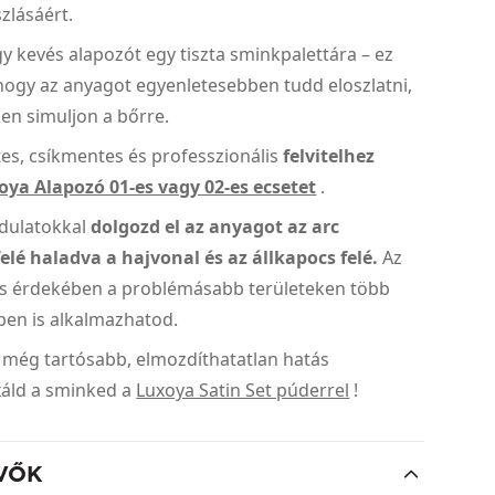
szlásáért.
y kevés alapozót egy tiszta sminkpalettára – ez
hogy az anyagot egyenletesebben tudd eloszlatni,
en simuljon a bőrre.
es, csíkmentes és professzionális
felvitelhez
oya Alapozó 01-es vagy 02-es ecsetet
.
dulatokkal
dolgozd el az anyagot az arc
elé haladva a hajvonal és az állkapocs felé.
Az
és érdekében a problémásabb területeken több
ben is alkalmazhatod.
 még tartósabb, elmozdíthatatlan hatás
xáld a sminked a
Luxoya Satin Set púderrel
!
VŐK