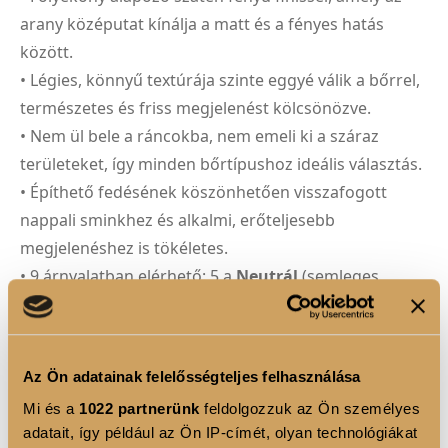
arany középutat kínálja a matt és a fényes hatás
között.
• Légies, könnyű textúrája szinte eggyé válik a bőrrel,
természetes és friss megjelenést kölcsönözve.
• Nem ül bele a ráncokba, nem emeli ki a száraz
területeket, így minden bőrtípushoz ideális választás.
• Építhető fedésének köszönhetően visszafogott
nappali sminkhez és alkalmi, erőteljesebb
megjelenéshez is tökéletes.
• 9 árnyalatban elérhető: 5 a
Neutrál
(semleges,
természetes tónusú), és 4 a
Warm
(melegebb
tónusú) árnyalatcsaládból.
Felhívjuk figyelmüket, hogy bontott termékek esetén
Az Ön adatainak felelősségteljes felhasználása
az elállás nem érvényesíthető, ezért a tökéletes
Mi és a
1022 partnerünk
feldolgozzuk az Ön személyes
árnyalat kiválasztásához szeretettel várjuk
adatait, így például az Ön IP-címét, olyan technológiákat