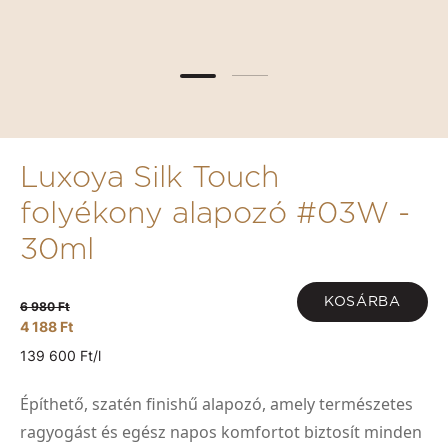
Luxoya Silk Touch
folyékony alapozó #03W -
30ml
KOSÁRBA
6 980 Ft
4 188 Ft
139 600 Ft/l
Építhető, szatén finishű alapozó, amely természetes
ragyogást és egész napos komfortot biztosít minden