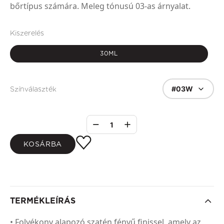
bőrtípus számára. Meleg tónusú 03-as árnyalat.
Kiszerelés
30ML
#03W
Színválaszték
1
KOSÁRBA
TERMÉKLEÍRÁS
• Folyékony alapozó szatén fényű finissel, amely az