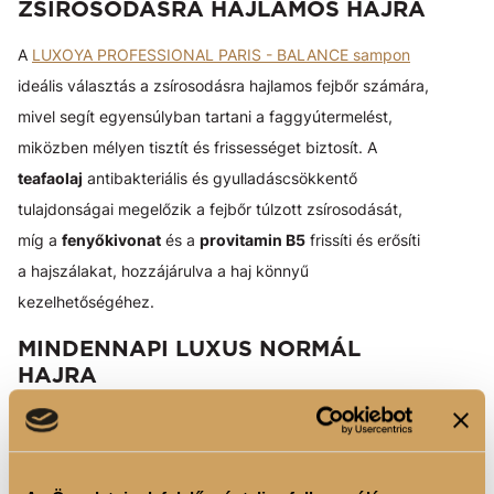
ZSÍROSODÁSRA HAJLAMOS HAJRA
A
LUXOYA PROFESSIONAL PARIS - BALANCE sampon
ideális választás a zsírosodásra hajlamos fejbőr számára,
mivel segít egyensúlyban tartani a faggyútermelést,
miközben mélyen tisztít és frissességet biztosít. A
teafaolaj
antibakteriális és gyulladáscsökkentő
tulajdonságai megelőzik a fejbőr túlzott zsírosodását,
míg a
fenyőkivonat
és a
provitamin B5
frissíti és erősíti
a hajszálakat, hozzájárulva a haj könnyű
kezelhetőségéhez.
MINDENNAPI LUXUS NORMÁL
HAJRA
Normál haj esetén a
LUXOYA PROFESSIONAL PARIS -
RICH
sampon a mindennapos használatra tökéletes
választás. A benne található
aloe vera kivonat
nyugtatja