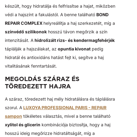
készült, hogy hidratálja és felfrissítse a hajat, miközben
védi a hajszínt a fakulástól. A benne található
BOND
REPAIR COMPLEX
helyreállítja a haj szerkezetét, míg a
színvédő szilikonok
hosszú távon megőrzik a szín
intenzitását. A
hidrolizált rizs- és kendermagfehérjék
táplálják a hajszálakat, az
opuntia kivonat
pedig
hidratál és antioxidáns hatást fejt ki, segítve a haj
vitalitásának fenntartását.
MEGOLDÁS SZÁRAZ ÉS
TÖREDEZETT HAJRA
A száraz, töredezett haj mély hidratálásra és táplálásra
szorul. A
LUXOYA PROFESSIONAL PARIS - REPAIR
sampon
tökéletes választás, mivel a benne található
xylitol és glicerin
kombinációja biztosítja, hogy a haj
hosszú ideig megőrizze hidratáltságát, míg a