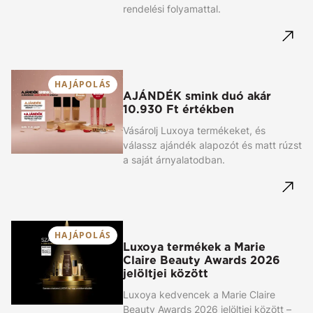
rendelési folyamattal.
HAJÁPOLÁS
AJÁNDÉK smink duó akár
10.930 Ft értékben
Vásárolj Luxoya termékeket, és
válassz ajándék alapozót és matt rúzst
a saját árnyalatodban.
HAJÁPOLÁS
Luxoya termékek a Marie
Claire Beauty Awards 2026
jelöltjei között
Luxoya kedvencek a Marie Claire
Beauty Awards 2026 jelöltjei között –