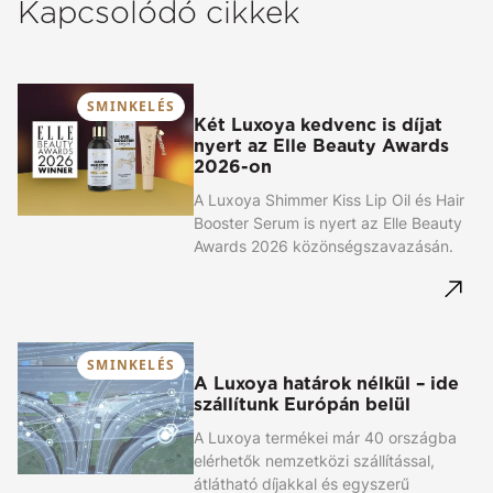
Kapcsolódó cikkek
SMINKELÉS
Két Luxoya kedvenc is díjat
nyert az Elle Beauty Awards
2026-on
A Luxoya Shimmer Kiss Lip Oil és Hair
Booster Serum is nyert az Elle Beauty
Awards 2026 közönségszavazásán.
SMINKELÉS
A Luxoya határok nélkül – ide
szállítunk Európán belül
A Luxoya termékei már 40 országba
elérhetők nemzetközi szállítással,
átlátható díjakkal és egyszerű