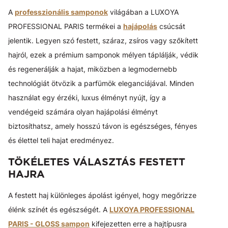
A
professzionális samponok
világában a LUXOYA
PROFESSIONAL PARIS termékei a
hajápolás
csúcsát
jelentik. Legyen szó festett, száraz, zsíros vagy szőkített
hajról, ezek a prémium samponok mélyen táplálják, védik
és regenerálják a hajat, miközben a legmodernebb
technológiát ötvözik a parfümök eleganciájával. Minden
használat egy érzéki, luxus élményt nyújt, így a
vendégeid számára olyan hajápolási élményt
biztosíthatsz, amely hosszú távon is egészséges, fényes
és élettel teli hajat eredményez.
TÖKÉLETES VÁLASZTÁS FESTETT
HAJRA
A festett haj különleges ápolást igényel, hogy megőrizze
élénk színét és egészségét. A
LUXOYA PROFESSIONAL
PARIS - GLOSS sampon
kifejezetten erre a hajtípusra