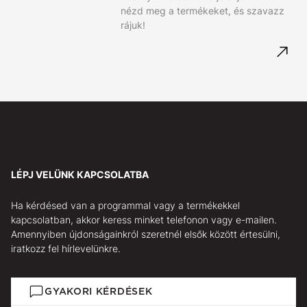
nézd meg a termékeket, és szavazz
rájuk!
LÉPJ VELÜNK KAPCSOLATBA
Ha kérdésed van a programmal vagy a termékekkel
kapcsolatban, akkor keress minket telefonon vagy e-mailen.
Amennyiben újdonságainkról szeretnél elsők között értesülni,
iratkozz fel hírlevelünkre.
GYAKORI KÉRDÉSEK