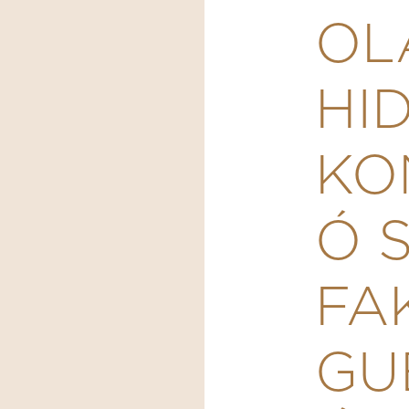
OL
HI
KO
Ó 
FA
GU