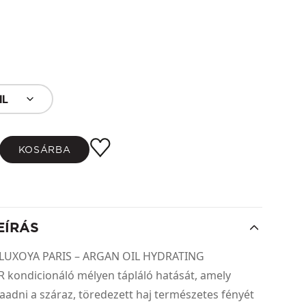
IL
KOSÁRBA
EÍRÁS
a LUXOYA PARIS – ARGAN OIL HYDRATING
kondicionáló mélyen tápláló hatását, amely
zaadni a száraz, töredezett haj természetes fényét