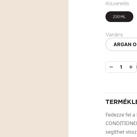
Kiszerelés
250ML
Variáns
ARGAN O
1
TERMÉKL
Fedezze fel 
CONDITIONER 
segíthet viss