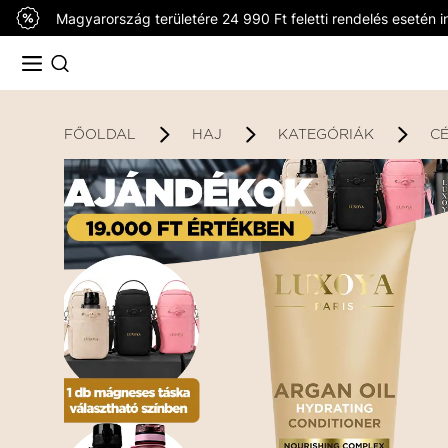
Magyarország területére 24 990 Ft feletti rendelés esetén in
FŐOLDAL
HAJ
KATEGÓRIÁK
C