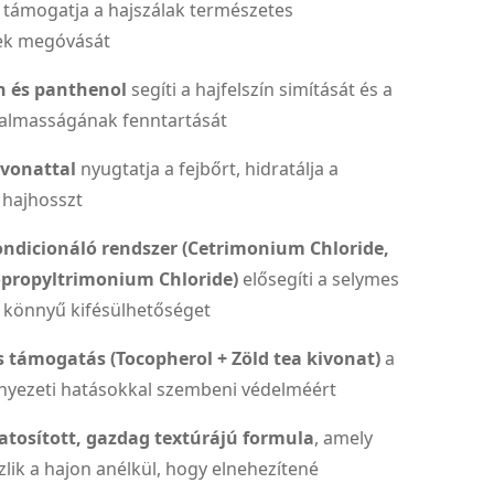
 támogatja a hajszálak természetes
ek megóvását
n és panthenol
segíti a hajfelszín simítását és a
galmasságának fenntartását
ivonattal
nyugtatja a fejbőrt, hidratálja a
 hajhosszt
ndicionáló rendszer (Cetrimonium Chloride,
propyltrimonium Chloride)
elősegíti a selymes
a könnyű kifésülhetőséget
 támogatás (Tocopherol + Zöld tea kivonat)
a
rnyezeti hatásokkal szembeni védelméért
atosított, gazdag textúrájú formula
, amely
lik a hajon anélkül, hogy elnehezítené