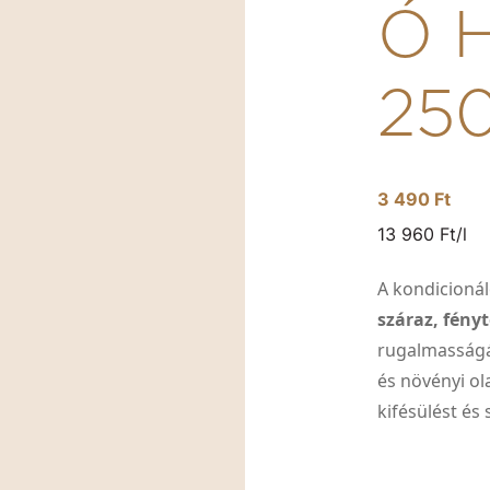
Ó 
25
3 490 Ft
13 960 Ft/l
A kondicioná
száraz, fény
rugalmasságát
és növényi ol
kifésülést és