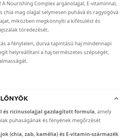
 A Nourishing Complex argánolajjal, E-vitaminnal,
és chia mag olajjal selymesen puhává és ragyogóvá
hajat, miközben megkönnyíti a kifésülést és
ajszálak töredezését.
ztás a fénytelen, durva tapintású haj mindennapi
egít helyreállítani a haj természetes szépségét,
galmasságát.
ELŐNYÖK
l és ricinusolajjal gazdagított formula
, amely
szálak puhaságának és fényének megőrzését
jok (chia, zab, kamélia) és E-vitamin-származék