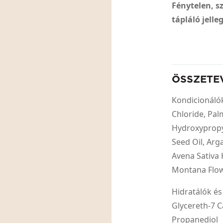
Fénytelen, s
tápláló jell
ÖSSZETE
Kondicionáló
Chloride, Pa
Hydroxypropy
Seed Oil, Arg
Avena Sativa K
Montana Flow
Hidratálók és
Glycereth-7 C
Propanediol