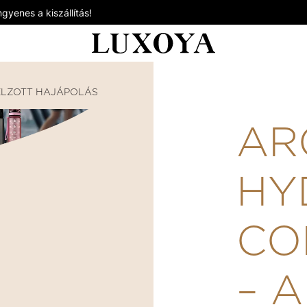
gyenes a kiszállítás!
ÉLZOTT HAJÁPOLÁS
ARGAN OIL HYDRATING CONDITI
AR
HY
CO
– 