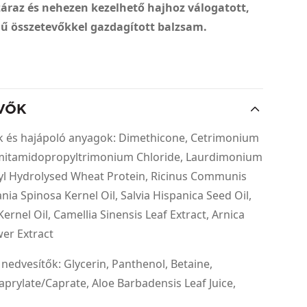
záraz és nehezen kezelhető hajhoz válogatott,
egű összetevőkkel gazdagított balzsam.
VŐK
k és hajápoló anyagok: Dimethicone, Cetrimonium
lmitamidopropyltrimonium Chloride, Laurdimonium
l Hydrolysed Wheat Protein, Ricinus Communis
ania Spinosa Kernel Oil, Salvia Hispanica Seed Oil,
ernel Oil, Camellia Sinensis Leaf Extract, Arnica
er Extract
 nedvesítők: Glycerin, Panthenol, Betaine,
aprylate/Caprate, Aloe Barbadensis Leaf Juice,