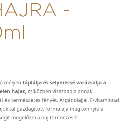
HAJRA -
0ml
ló mélyen
táplálja és selymessé varázsolja a
telen hajat,
miközben visszaadja annak
 és természetes fényét. Argánolajjal, E-vitaminnal
ajokkal gazdagított formulája megkönnyíti a
 segít megelőzni a haj töredezését.