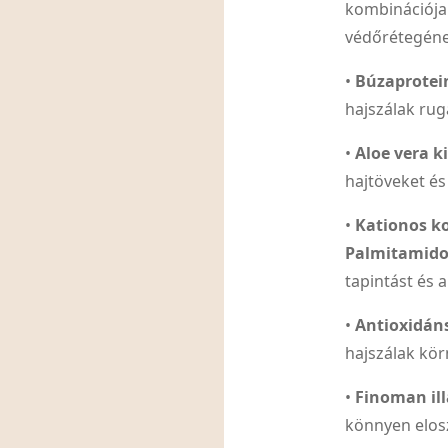
kombinációja
védőrétegén
•
Búzaprotei
hajszálak ru
•
Aloe vera k
hajtöveket és
•
Kationos ko
Palmitamido
tapintást és 
•
Antioxidáns
hajszálak kö
•
Finoman ill
könnyen elosz