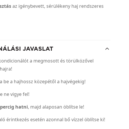
asztás
az igénybevett, sérülékeny haj rendszeres
NÁLÁSI JAVASLAT
a kondicionálót a megmosott és törülközővel
hajra!
a be a hajhossz közepétől a hajvégekig!
e ne vigye fel!
 percig hatni
, majd alaposan öblítse le!
ló érintkezés esetén azonnal bő vízzel öblítse ki!