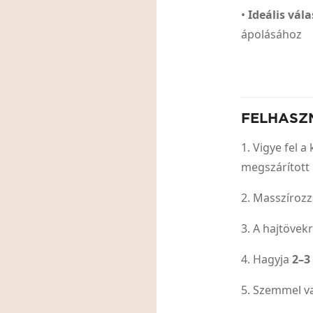
•
Ideális vál
ápolásához
FELHASZ
1. Vigye fel 
megszárított 
2. Masszírozz
3. A hajtövekr
4. Hagyja
2–3
5. Szemmel va