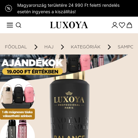
Magyarország területére 24 990 Ft feletti rendelés
esetén ingyenes a kiszállítás!
FŐOLDAL
HAJ
KATEGÓRIÁK
SAMPON