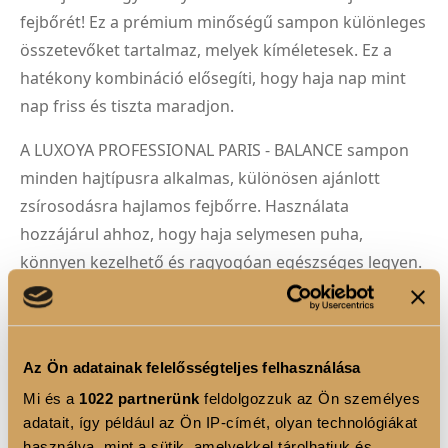
fejbőrét! Ez a prémium minőségű sampon különleges
összetevőket tartalmaz, melyek kíméletesek. Ez a
hatékony kombináció elősegíti, hogy haja nap mint
nap friss és tiszta maradjon.
A LUXOYA PROFESSIONAL PARIS - BALANCE sampon
minden hajtípusra alkalmas, különösen ajánlott
zsírosodásra hajlamos fejbőrre. Használata
hozzájárul ahhoz, hogy haja selymesen puha,
könnyen kezelhető és ragyogóan egészséges legyen.
Élvezze a professzionális hajápolás luxusát
otthonában a LUXOYA PROFESSIONAL PARIS -
BALANCE samponnal!
Az Ön adatainak felelősségteljes felhasználása
Mi és a
1022 partnerünk
feldolgozzuk az Ön személyes
Használati utasítás:
adatait, így például az Ön IP-címét, olyan technológiákat
1. Nedvesítse be a hajat alaposan!
használva, mint a sütik, amelyekkel tárolhatjuk és