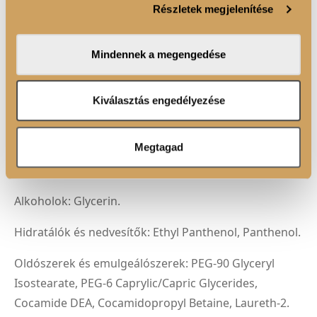
Parabén- és állatkísérlet-mentesen előállított formula
Részletek megjelenítése
valamint weboldalforgalmunk elemzéséhez. Ezenkívül
közösségi média-, hirdető- és elemező partnereinkkel
Vegán összetevők
megosztjuk az Ön weboldalhasználatra vonatkozó
Mindennek a megengedése
adatait, akik kombinálhatják az adatokat más olyan
adatokkal, amelyeket Ön adott meg számukra vagy az
FELHASZNÁLÁSI JAVASLAT
Ön által használt más szolgáltatásokból gyűjtöttek.
Kiválasztás engedélyezése
Megtagad
ÖSSZETEVŐK
Alkoholok: Glycerin.
Hidratálók és nedvesítők: Ethyl Panthenol, Panthenol.
Oldószerek és emulgeálószerek: PEG-90 Glyceryl
Isostearate, PEG-6 Caprylic/Capric Glycerides,
Cocamide DEA, Cocamidopropyl Betaine, Laureth-2.