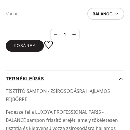
BALANCE
Variáns
1
KOSÁRBA
TERMÉKLEÍRÁS
TISZTÍTÓ SAMPON - ZSÍROSODÁSRA HAJLAMOS
FEJBŐRRE
Fedezze fel a LUXOYA PROFESSIONAL PARIS -
BALANCE sampon frissítő erejét, amely tökéletesen
tisztítja és kiegyensúlyozza zsírosodásra hajlamos