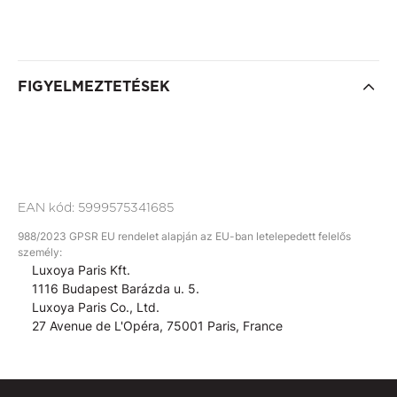
FIGYELMEZTETÉSEK
EAN kód:
5999575341685
988/2023 GPSR EU rendelet alapján az EU-ban letelepedett felelős
személy:
Luxoya Paris Kft.
1116 Budapest Barázda u. 5.
Luxoya Paris Co., Ltd.
27 Avenue de L'Opéra, 75001 Paris, France