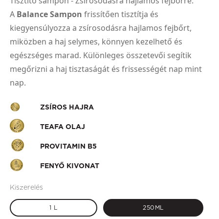
Tisztító sampon - Zsírosodásra hajlamos fejbőrre.
A
Balance Sampon
frissítően tisztítja és
kiegyensúlyozza a zsírosodásra hajlamos fejbőrt,
miközben a haj selymes, könnyen kezelhető és
egészséges marad. Különleges összetevői segítik
megőrizni a haj tisztaságát és frissességét nap mint
nap.
ZSÍROS HAJRA
TEAFA OLAJ
PROVITAMIN B5
FENYŐ KIVONAT
Kiszerelés
1 L
250ML