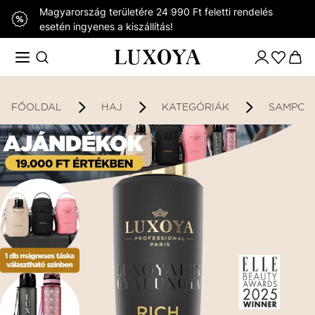
Magyarország területére 24 990 Ft feletti rendelés
esetén ingyenes a kiszállítás!
FŐOLDAL
HAJ
KATEGÓRIÁK
SAMPON