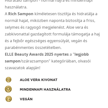
Hidratáló sampon - normál hajra és mindennapi
használatra.
A
Rich Sampon
kíméletesen tisztítja és hidratálja a
normál hajat, miközben naponta biztosítja a friss,
selymes és ragyogó megjelenést. Aloe vera és
zabkivonattal gazdagított formulája támogatja a haj
és a fejbőr egészséges egyensúlyát, vegán és
parabénmentes összetételben.
ELLE Beauty Awards 2025 nyertes
a "
legjobb
sampon
/szárazsampon" kategóriában, olvasói
szavazatok alapján!
ALOE VERA KIVONAT
MINDENNAPI HASZNÁLATRA
VEGÁN