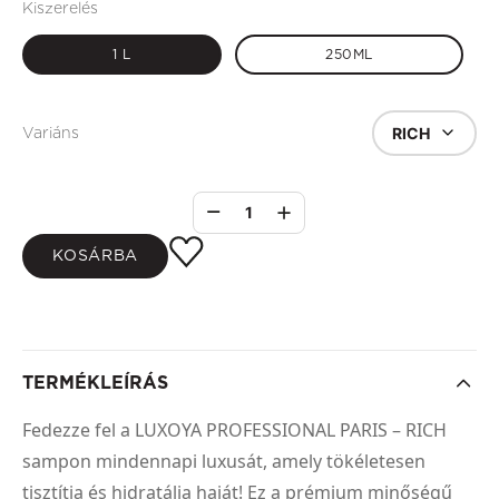
Kiszerelés
1 L
250ML
RICH
Variáns
1
KOSÁRBA
TERMÉKLEÍRÁS
Fedezze fel a LUXOYA PROFESSIONAL PARIS – RICH
sampon mindennapi luxusát, amely tökéletesen
tisztítja és hidratálja haját! Ez a prémium minőségű