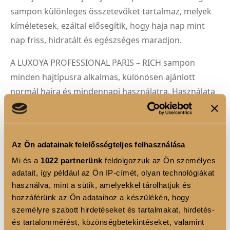
sampon különleges összetevőket tartalmaz, melyek
kíméletesek, ezáltal elősegítik, hogy haja nap mint
nap friss, hidratált és egészséges maradjon.
A LUXOYA PROFESSIONAL PARIS – RICH sampon
minden hajtípusra alkalmas, különösen ajánlott
normál hajra és mindennapi használatra. Használata
hozzájárul haja selymesen puha, könnyen kezelhető
és ragyogó megjelenéséhez.
Élvezze a professzionális hajápolás luxusát
Az Ön adatainak felelősségteljes felhasználása
otthonában a LUXOYA PROFESSIONAL PARIS – RICH
Mi és a
1022 partnerünk
feldolgozzuk az Ön személyes
samponnal!
adatait, így például az Ön IP-címét, olyan technológiákat
használva, mint a sütik, amelyekkel tárolhatjuk és
hozzáférünk az Ön adataihoz a készülékén, hogy
TERMÉK ELŐNYÖK
személyre szabott hirdetéseket és tartalmakat, hirdetés-
és tartalommérést, közönségbetekintéseket, valamint