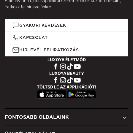
Amennyiben újdonságainkról szeretnél elsők között értesülni,
iratkozz fel hírlevelünkre.
GYAKORI KÉRDÉSEK
KAPCSOLAT
HÍRLEVÉL FELIRATKOZÁS
LUXOYA ÉLETMÓD
LUXOYA BEAUTY
TÖLTSD LE AZ APPLIKÁCIÓT!
FONTOSABB OLDALAINK