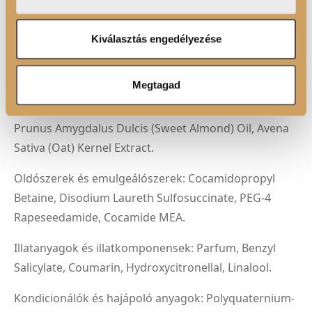
adatait, akik kombinálhatják az adatokat más olyan
adatokkal, amelyeket Ön adott meg számukra vagy az
Ön által használt más szolgáltatásokból gyűjtöttek.
Kiválasztás engedélyezése
ÖSSZETEVŐK
Alkoholok: Glycerin.
Megtagad
Hidratálók és nedvesítők: Aloe Barbadensis Leaf Juice,
Prunus Amygdalus Dulcis (Sweet Almond) Oil, Avena
Sativa (Oat) Kernel Extract.
Oldószerek és emulgeálószerek: Cocamidopropyl
Betaine, Disodium Laureth Sulfosuccinate, PEG-4
Rapeseedamide, Cocamide MEA.
Illatanyagok és illatkomponensek: Parfum, Benzyl
Salicylate, Coumarin, Hydroxycitronellal, Linalool.
Kondicionálók és hajápoló anyagok: Polyquaternium-