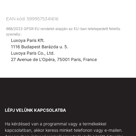
EAN kód:
5999575341616
988/2023 GPSR EU rendelet alapján az EU-ban letelepedett felelős
személy:
Luxoya Paris Kft.
1116 Budapest Barázda u. 5.
Luxoya Paris Co., Ltd.
27 Avenue de L'Opéra, 75001 Paris, France
LÉPJ VELÜNK KAPCSOLATBA
Ha kérdésed van a programmal vagy a termékekkel
kapcsolatban, akkor keress minket telefonon vagy e-mailen.