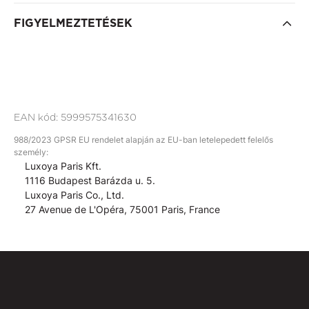
FIGYELMEZTETÉSEK
EAN kód:
5999575341630
988/2023 GPSR EU rendelet alapján az EU-ban letelepedett felelős
személy:
Luxoya Paris Kft.
1116 Budapest Barázda u. 5.
Luxoya Paris Co., Ltd.
27 Avenue de L'Opéra, 75001 Paris, France