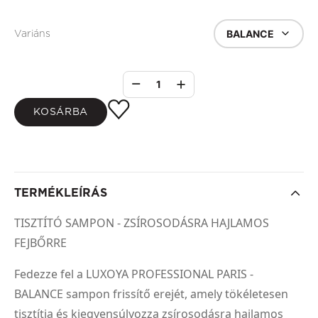
BALANCE
Variáns
1
KOSÁRBA
TERMÉKLEÍRÁS
TISZTÍTÓ SAMPON - ZSÍROSODÁSRA HAJLAMOS
FEJBŐRRE
Fedezze fel a LUXOYA PROFESSIONAL PARIS -
BALANCE sampon frissítő erejét, amely tökéletesen
tisztítja és kiegyensúlyozza zsírosodásra hajlamos