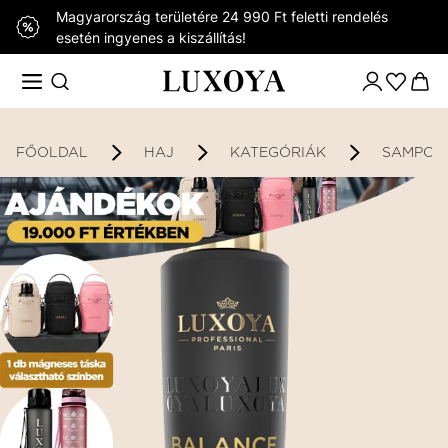
Magyarország területére 24 990 Ft feletti rendelés
esetén ingyenes a kiszállítás!
FŐOLDAL
HAJ
KATEGÓRIÁK
SAMPON