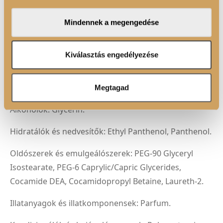
közösségi média-, hirdető- és elemező partnereinkkel
megosztjuk az Ön weboldalhasználatra vonatkozó
Mindennek a megengedése
adatait, akik kombinálhatják az adatokat más olyan
FELHASZNÁLÁSI JAVASLAT
adatokkal, amelyeket Ön adott meg számukra vagy az
Ön által használt más szolgáltatásokból gyűjtöttek.
Kiválasztás engedélyezése
Megtagad
ÖSSZETEVŐK
Alkoholok: Glycerin.
Hidratálók és nedvesítők: Ethyl Panthenol, Panthenol.
Oldószerek és emulgeálószerek: PEG-90 Glyceryl
Isostearate, PEG-6 Caprylic/Capric Glycerides,
Cocamide DEA, Cocamidopropyl Betaine, Laureth-2.
Illatanyagok és illatkomponensek: Parfum.