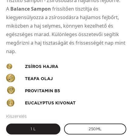
Tisztító sampon - Zsírosodásra hajlamos fejbőrre.
A
Balance Sampon
frissítően tisztítja és
kiegyensúlyozza a zsírosodásra hajlamos fejbőrt,
miközben a haj selymes, könnyen kezelhető és
egészséges marad. Különleges összetevői segítik
megőrizni a haj tisztaságát és frissességét nap mint
nap.
ZSÍROS HAJRA
TEAFA OLAJ
PROVITAMIN B5
EUCALYPTUS KIVONAT
Kiszerelés
1 L
250ML