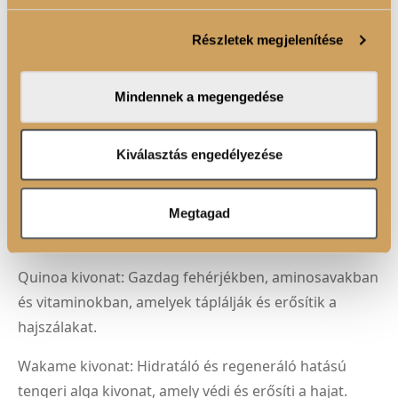
Parabén-, szulfát- és állatkísérlet-mentesen előállított
szabásához, közösségi funkciók biztosításához,
formula
Részletek megjelenítése
valamint weboldalforgalmunk elemzéséhez. Ezenkívül
közösségi média-, hirdető- és elemező partnereinkkel
Vegán összetevők
megosztjuk az Ön weboldalhasználatra vonatkozó
Mindennek a megengedése
adatait, akik kombinálhatják az adatokat más olyan
adatokkal, amelyeket Ön adott meg számukra vagy az
FELHASZNÁLÁSI JAVASLAT
Ön által használt más szolgáltatásokból gyűjtöttek.
Kiválasztás engedélyezése
Megtagad
ÖSSZETEVŐK
Quinoa kivonat: Gazdag fehérjékben, aminosavakban
és vitaminokban, amelyek táplálják és erősítik a
hajszálakat.
Wakame kivonat: Hidratáló és regeneráló hatású
tengeri alga kivonat, amely védi és erősíti a hajat.