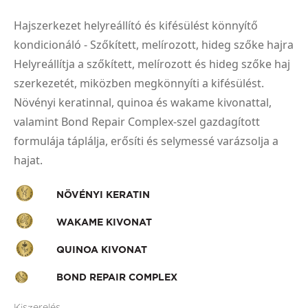
Hajszerkezet helyreállító és kifésülést könnyítő
kondicionáló - Szőkített, melírozott, hideg szőke hajra
Helyreállítja a szőkített, melírozott és hideg szőke haj
szerkezetét, miközben megkönnyíti a kifésülést.
Növényi keratinnal, quinoa és wakame kivonattal,
valamint Bond Repair Complex-szel gazdagított
formulája táplálja, erősíti és selymessé varázsolja a
hajat.
NÖVÉNYI KERATIN
WAKAME KIVONAT
QUINOA KIVONAT
BOND REPAIR COMPLEX
Kiszerelés