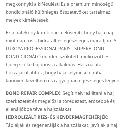
megkönnyíti a kifésülést! Ez a prémium minőségű
kondicionáló különleges összetevőket tartalmaz,
melyek kíméletesek.
Ez a hatékony kombináció elősegíti, hogy haja nap
mint nap friss, hidratált és egészséges maradjon. A
LUXOYA PROFESSIONAL PARIS - SUPERBLOND
KONDÍCIONÁLÓ minden szőkített, melírozott és
hideg szőke hajtípusra alkalmas. Használata
hozzájárul ahhoz, hogy haja selymesen puha,
könnyen kezelhető és ragyogóan egészséges legyen.
BOND REPAIR COMPLEX
: Segít helyreállítani a haj
szerkezetét és megelőzi a töredezést, erősebbé és
ellenállóbbá téve a hajszálakat.
HIDROLIZÁLT RIZS- ÉS KENDERMAGFEHÉRJÉK
:
Táplálják és regenerálják a hajszálakat, javítják a haj