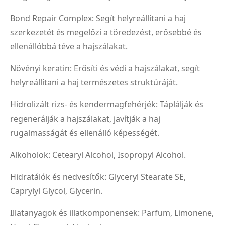
Bond Repair Complex: Segít helyreállítani a haj
szerkezetét és megelőzi a töredezést, erősebbé és
ellenállóbbá téve a hajszálakat.
Növényi keratin: Erősíti és védi a hajszálakat, segít
helyreállítani a haj természetes struktúráját.
Hidrolizált rizs- és kendermagfehérjék: Táplálják és
regenerálják a hajszálakat, javítják a haj
rugalmasságát és ellenálló képességét.
Alkoholok: Cetearyl Alcohol, Isopropyl Alcohol.
Hidratálók és nedvesítők: Glyceryl Stearate SE,
Caprylyl Glycol, Glycerin.
Illatanyagok és illatkomponensek: Parfum, Limonene,