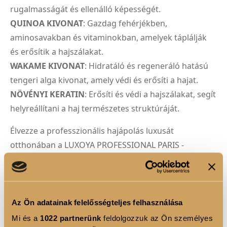
rugalmasságát és ellenálló képességét.
QUINOA KIVONAT
: Gazdag fehérjékben,
aminosavakban és vitaminokban, amelyek táplálják
és erősítik a hajszálakat.
WAKAME KIVONAT
: Hidratáló és regeneráló hatású
tengeri alga kivonat, amely védi és erősíti a hajat.
NÖVÉNYI KERATIN
: Erősíti és védi a hajszálakat, segít
helyreállítani a haj természetes struktúráját.
Élvezze a professzionális hajápolás luxusát
otthonában a LUXOYA PROFESSIONAL PARIS -
SUPERBLOND KONDÍCIONÁL-val!
Használati utasítás:
1. Vigye fel a kondicionálót a megmosott és
Az Ön adatainak felelősségteljes felhasználása
törölközővel megszárított hajra!
Mi és a
1022 partnerünk
feldolgozzuk az Ön személyes
2. Masszírozza be a hajhossz közepétől egészen a