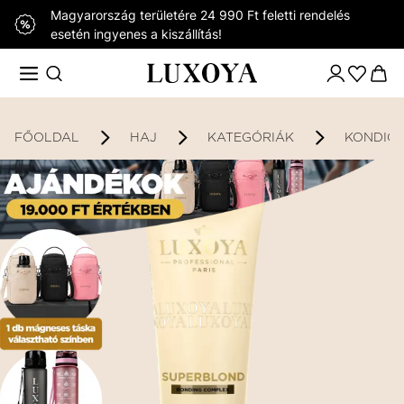
Magyarország területére 24 990 Ft feletti rendelés
esetén ingyenes a kiszállítás!
FŐOLDAL
HAJ
KATEGÓRIÁK
KONDIC