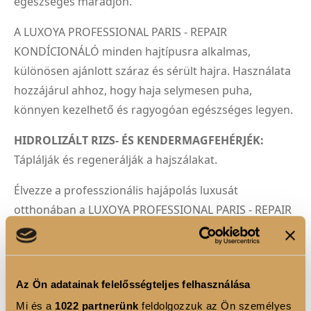
egészséges maradjon.
A LUXOYA PROFESSIONAL PARIS - REPAIR
KONDÍCIONÁLÓ minden hajtípusra alkalmas,
különösen ajánlott száraz és sérült hajra. Használata
hozzájárul ahhoz, hogy haja selymesen puha,
könnyen kezelhető és ragyogóan egészséges legyen.
HIDROLIZÁLT RIZS- ÉS KENDERMAGFEHÉRJÉK:
Táplálják és regenerálják a hajszálakat.
Élvezze a professzionális hajápolás luxusát
otthonában a LUXOYA PROFESSIONAL PARIS - REPAIR
KONDÍCIONÁLÓ-val!
Használati utasítás:
1. Vigye fel a kondícionálót a megmosott és
Az Ön adatainak felelősségteljes felhasználása
törölközővel megszárított hajra!
Mi és a
1022 partnerünk
feldolgozzuk az Ön személyes