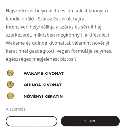
Hajszerkezet helyreállító és kifésülést könnyítő
kondícionáló - Száraz és sérült hajra
Intenzíven helyreállítja a száraz és sérült haj
szerkezetét, miközben megkönnyíti a kifésülést.
Wakame és quinoa kivonattal, valamint növényi
keratinnal gazdagított, vegán formulája selymes,
egészséges megjelenést biztosít.
WAKAME KIVONAT
QUINOA KIVONAT
NÖVÉNYI KERATIN
Kiszerelés
1 L
250ML