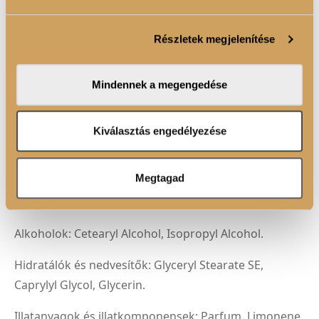
Sütiket használunk a tartalmak és hirdetések személyre
Parabén-, szulfát- és állatkísérlet-mentesen előállított
szabásához, közösségi funkciók biztosításához,
formula
Részletek megjelenítése
valamint weboldalforgalmunk elemzéséhez. Ezenkívül
közösségi média-, hirdető- és elemező partnereinkkel
Vegán összetevők
megosztjuk az Ön weboldalhasználatra vonatkozó
Mindennek a megengedése
adatait, akik kombinálhatják az adatokat más olyan
adatokkal, amelyeket Ön adott meg számukra vagy az
FELHASZNÁLÁSI JAVASLAT
Ön által használt más szolgáltatásokból gyűjtöttek.
Kiválasztás engedélyezése
Megtagad
ÖSSZETEVŐK
Alkoholok: Cetearyl Alcohol, Isopropyl Alcohol.
Hidratálók és nedvesítők: Glyceryl Stearate SE,
Caprylyl Glycol, Glycerin.
Illatanyagok és illatkomponensek: Parfum, Limonene,