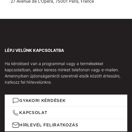
27 Avenue de L'Opéra, 75001 Paris, France
LÉPJ VELÜNK KAPCSOLATBA
Ha kérdésed van a programmal vagy a termékekkel
kapcsolatban, akkor keress minket telefonon vagy e-mailen.
Amennyiben újdonságainkról szeretnél elsők között értesülni,
iratkozz fel hírlevelünkre.
GYAKORI KÉRDÉSEK
KAPCSOLAT
HÍRLEVÉL FELIRATKOZÁS