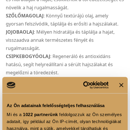
növelik a haj rugalmasságát.
SZŐLŐMAGOLAJ
: Könnyű textúrájú olaj, amely
gyorsan felszívódik, táplálja és erősíti a hajszálakat.
JOJOBAOLAJ
: Mélyen hidratálja és táplálja a hajat,
visszaadva annak természetes fényét és
rugalmasságát.
CSIPKEBOGYÓOLAJ
: Regeneráló és antioxidáns
hatású, segít helyreállítani a sérült hajszálakat és
megelőzni a töredezést.
VITAMIN KOMPLEX (A-retinol, B5-pantenol, B8-
inozitol, E-tokoferil-acetát, H-biotin)
: Táplálja a
hajat, erősíti a hajszálakat és elősegíti az egészséges
növekedést.
Az Ön adatainak felelősségteljes felhasználása
VADGESZTENYE KIVONAT
: Serkenti a fejbőr
Mi és a
1022 partnerünk
feldolgozzuk az Ön személyes
vérkeringését, elősegítve a haj növekedését és
adatait, így például az Ön IP-címét, olyan technológiákat
használva, mint a sütik, amelyekkel tárolhatjuk és
egészségét.