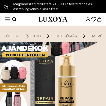
Magyarország területére 24 990 Ft feletti rendelés
esetén ingyenes a kiszállítás!
FŐOLDAL
HAJ
KATEGÓRIÁK
HAJVÉG