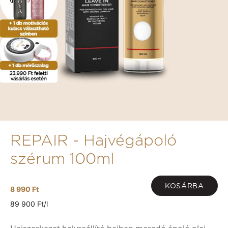
REPAIR - Hajvégápoló
szérum 100ml
KOSÁRBA
8 990 Ft
89 900 Ft/l