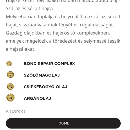
Hajszerkezet helyreállító hajban maradó ápoló olaj -
Száraz és sérült hajra
Mélyrehatóan táplálja és helyreállítja a száraz, sérült
hajat, visszaadva annak fényét és rugalmasságát.
Gazdag olajokban és hajerősítő komplexekben,
amelyek megelőzik a töredezést és selymessé teszik
a hajszálakat.
BOND REPAIR COMPLEX
SZŐLŐMAGOLAJ
CSIPKEBOGYÓ OLAJ
ARGÁNOLAJ
Kiszerelés
100ML