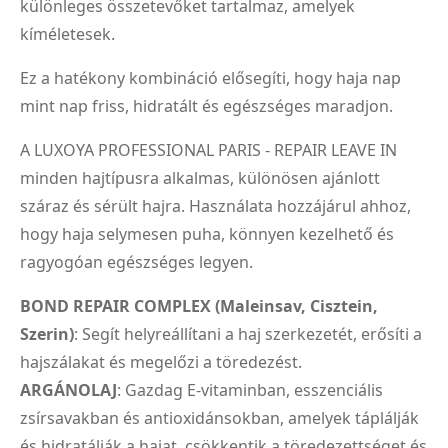
különleges összetevőket tartalmaz, amelyek
kíméletesek.
Ez a hatékony kombináció elősegíti, hogy haja nap
mint nap friss, hidratált és egészséges maradjon.
A LUXOYA PROFESSIONAL PARIS - REPAIR LEAVE IN
minden hajtípusra alkalmas, különösen ajánlott
száraz és sérült hajra. Használata hozzájárul ahhoz,
hogy haja selymesen puha, könnyen kezelhető és
ragyogóan egészséges legyen.
BOND REPAIR COMPLEX (Maleinsav, Cisztein,
Szerin)
: Segít helyreállítani a haj szerkezetét, erősíti a
hajszálakat és megelőzi a töredezést.
ARGÁNOLAJ
: Gazdag E-vitaminban, esszenciális
zsírsavakban és antioxidánsokban, amelyek táplálják
és hidratálják a hajat, csökkentik a töredezettséget és