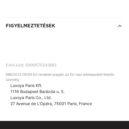
FIGYELMEZTETÉSEK
EAN kód:
5999575341883
988/2023 GPSR EU rendelet alapján az EU-ban letelepedett felelős
személy:
Luxoya Paris Kft.
1116 Budapest Barázda u. 5.
Luxoya Paris Co., Ltd.
27 Avenue de L'Opéra, 75001 Paris, France