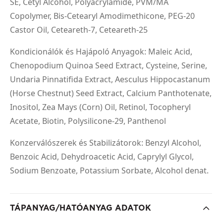
SE, Cetyl Alcohol, Polyacrylamide, PVM/MA
Copolymer, Bis-Cetearyl Amodimethicone, PEG-20
Castor Oil, Ceteareth-7, Ceteareth-25
Kondicionálók és Hajápoló Anyagok: Maleic Acid,
Chenopodium Quinoa Seed Extract, Cysteine, Serine,
Undaria Pinnatifida Extract, Aesculus Hippocastanum
(Horse Chestnut) Seed Extract, Calcium Panthotenate,
Inositol, Zea Mays (Corn) Oil, Retinol, Tocopheryl
Acetate, Biotin, Polysilicone-29, Panthenol
Konzerválószerek és Stabilizátorok: Benzyl Alcohol,
Benzoic Acid, Dehydroacetic Acid, Caprylyl Glycol,
Sodium Benzoate, Potassium Sorbate, Alcohol denat.
TÁPANYAG/HATÓANYAG ADATOK